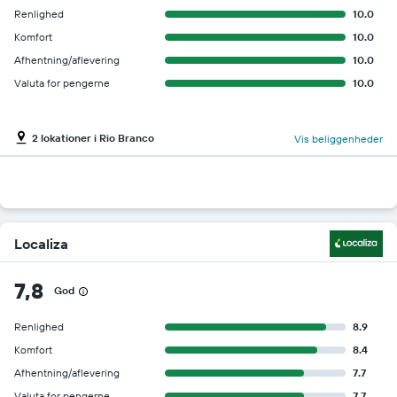
Renlighed
10.0
Komfort
10.0
Afhentning/aflevering
10.0
Valuta for pengerne
10.0
2 lokationer i Rio Branco
Vis beliggenheder
Localiza
7,8
God
Renlighed
8.9
Komfort
8.4
Afhentning/aflevering
7.7
Valuta for pengerne
7.7