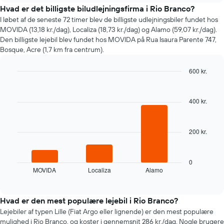
en
Hvad er det billigste biludlejningsfirma i Rio Branco?
lejebil
I løbet af de seneste 72 timer blev de billigste udlejningsbiler fundet hos
ændrer
MOVIDA (13,18 kr./dag), Localiza (18,73 kr./dag) og Alamo (59,07 kr./dag).
sig,
Den billigste lejebil blev fundet hos MOVIDA på Rua Isaura Parente 747,
når
Bosque, Acre (1,7 km fra centrum).
datoen
for
600 kr.
bookingen
nærmer
Bar
Chart
graphic.
chart
sig
with
Diagrammet
400 kr.
3
har
bars.
1
x-
200 kr.
Følgende
akse,
diagram
der
viser
viser
de
0
antallet
MOVIDA
Localiza
Alamo
fire
End
af
of
billigste
interactive
dage
biludlejningsfirmaer
chart
før
inden
Hvad er den mest populære lejebil i Rio Branco?
bookingen
for
Lejebiler af typen Lille (Fiat Argo eller lignende) er den mest populære
Diagrammet
de
mulighed i Rio Branco, og koster i gennemsnit 286 kr./dag. Nogle brugere