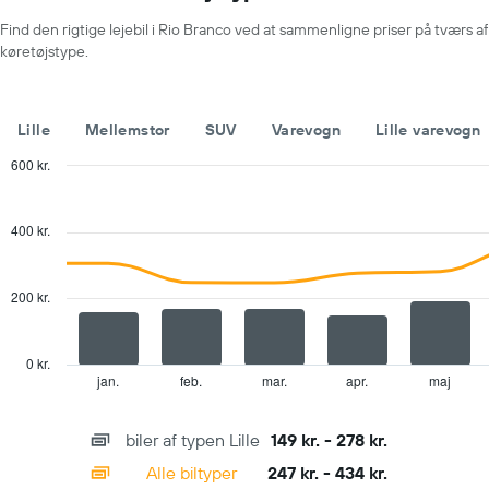
Diagrammet
Find den rigtige lejebil i Rio Branco ved at sammenligne priser på tværs af
har
køretøjstype.
1
y-
akse,
der
Lille
Mellemstor
SUV
Varevogn
Lille varevogn
viser
den
600 kr.
billigste
Combination
Chart
pris
graphic.
chart
with
på
400 kr.
2
en
data
udlejningsbil
series.
for
200 kr.
de
The
angivne
chart
firmaer
has
0 kr.
1
jan.
feb.
mar.
apr.
maj
End
of
X
interactive
axis
chart
biler af typen Lille
149 kr. - 278 kr.
displaying
categories.
Alle biltyper
247 kr. - 434 kr.
Range: