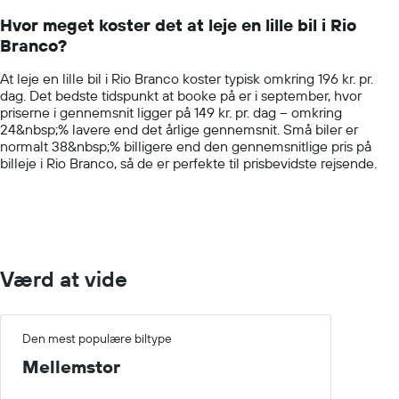
14
Hvor meget koster det at leje en lille bil i Rio
categories.
Branco?
The
chart
At leje en lille bil i Rio Branco koster typisk omkring 196 kr. pr.
has
dag. Det bedste tidspunkt at booke på er i september, hvor
1
priserne i gennemsnit ligger på 149 kr. pr. dag – omkring
Y
24&nbsp;% lavere end det årlige gennemsnit. Små biler er
axis
normalt 38&nbsp;% billigere end den gennemsnitlige pris på
displaying
billeje i Rio Branco, så de er perfekte til prisbevidste rejsende.
values.
Range:
0
to
600.
Værd at vide
Den mest populære biltype
Mellemstor