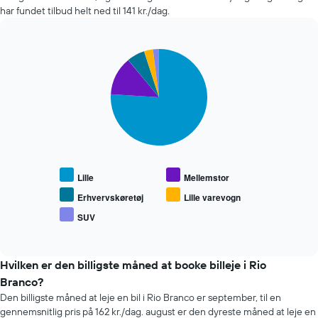
har
seneste
har fundet tilbud helt ned til 141 kr./dag.
1
72
y-
timer
akse,
Diagrammet
der
Pie
Chart
har
graphic.
viser
chart
1
with
den
x-
5
gennemsnitlige
akse,
slices.
pris
der
for
viser
Følgende
en
de
diagram
lejebil
4
viser
billigste
den
Lille
Mellemstor
biludlejningsfirmaer
gennemsnitlige
Diagrammet
pris
Erhvervskøretøj
Lille varevogn
har
for
SUV
1
End
populære
of
y-
biltyper
interactive
akse,
chart
der
Hvilken er den billigste måned at booke billeje i Rio
viser
Branco?
den
Den billigste måned at leje en bil i Rio Branco er september, til en
billigste
gennemsnitlig pris på 162 kr./dag. august er den dyreste måned at leje en
pris