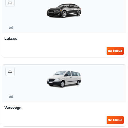
Luksus
Se tilbud
Varevogn
Se tilbud