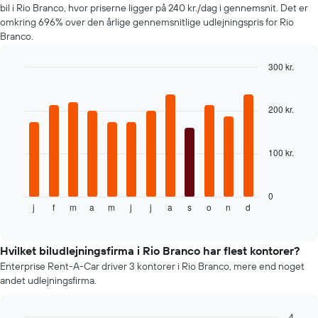
bil i Rio Branco, hvor priserne ligger på 240 kr./dag i gennemsnit. Det er
på
omkring 696% over den årlige gennemsnitlige udlejningspris for Rio
en
Branco.
lejebil
for
de
300 kr.
angivne
Bar
Chart
firmaer
graphic.
chart
with
200 kr.
12
bars.
100 kr.
Følgende
diagram
viser
den
0
j
f
m
a
m
j
j
a
s
o
n
d
gennemsnitlige
End
of
pris
interactive
for
chart
en
Hvilket biludlejningsfirma i Rio Branco har flest kontorer?
lejebil
Enterprise Rent-A-Car driver 3 kontorer i Rio Branco, mere end noget
hver
andet udlejningsfirma.
måned
Diagrammet
har
4