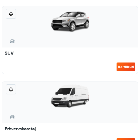
SUV
Se tilbud
Erhvervskøretøj