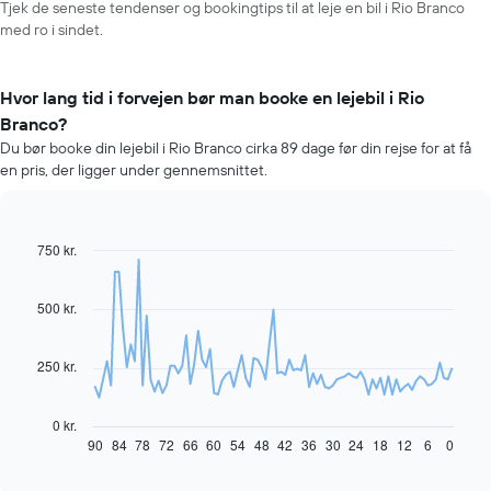
Tjek de seneste tendenser og bookingtips til at leje en bil i Rio Branco
med ro i sindet.
Hvor lang tid i forvejen bør man booke en lejebil i Rio
Branco?
Du bør booke din lejebil i Rio Branco cirka 89 dage før din rejse for at få
en pris, der ligger under gennemsnittet.
750 kr.
Line
Chart
graphic.
chart
with
91
500 kr.
data
points.
250 kr.
Følgende
diagram
viser,
0 kr.
hvordan
90
84
78
72
66
60
54
48
42
36
30
24
18
12
6
0
End
of
prisen
interactive
på
chart