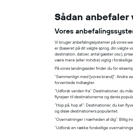
Sådan anbefaler v
Vores anbefalingssyst
Vi bruger anbefalingssystemer på vores websi
er (baseret på dit valgte sprog, din valgte 
destination, datoer, antal gæster osv.), pri
være mere (eller mindre) vigtig i forskellige
På vores landingssider finder du for eksem
“Sammenlign med [vores brand]”: Andre webs
forventede indtægter.
“Udforsk verden fra”: Destinationer, du måsk
flyrejser til destinationerne og deres popula
“Hop på, hop af”: Destinationer, du kan flyv
og disse destinationers popularitet.
“Overnatninger i nærheden af dig”: Billig in
“Udforsk en række forskellige overnatningss