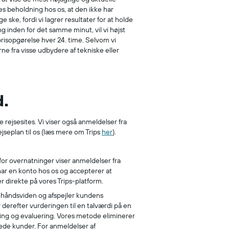
s beholdning hos os, at den ikke har
ske, fordi vi lagrer resultater for at holde
 inden for det samme minut, vil vi højst
risopgørelse hver 24. time. Selvom vi
rne fra visse udbydere af tekniske eller
d.
 rejsesites. Vi viser også anmeldelser fra
jseplan til os (læs mere om Trips
her
).
 for overnatninger viser anmeldelser fra
har en konto hos os og accepterer at
 direkte på vores Trips-platform.
tehåndsviden og afspejler kundens
r derefter vurderingen til en talværdi på en
igning og evaluering. Vores metode eliminerer
erede kunder. For anmeldelser af