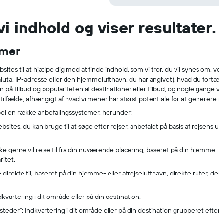
i indhold og viser resultater.
emer
tes til at hjælpe dig med at finde indhold, som vi tror, du vil synes om, v
valuta, IP-adresse eller den hjemmelufthavn, du har angivet), hvad du fortæ
sen på tilbud og populariteten af destinationer eller tilbud, og nogle gang
 tilfælde, afhængigt af hvad vi mener har størst potentiale for at generere i
pel en række anbefalingssystemer, herunder:
ites, du kan bruge til at søge efter rejser, anbefalet på basis af rejsen
e gerne vil rejse til fra din nuværende placering, baseret på din hjemme- e
ritet.
e direkte til, baseret på din hjemme- eller afrejselufthavn, direkte ruter, 
dkvartering i dit område eller på din destination.
teder”: Indkvartering i dit område eller på din destination grupperet efte