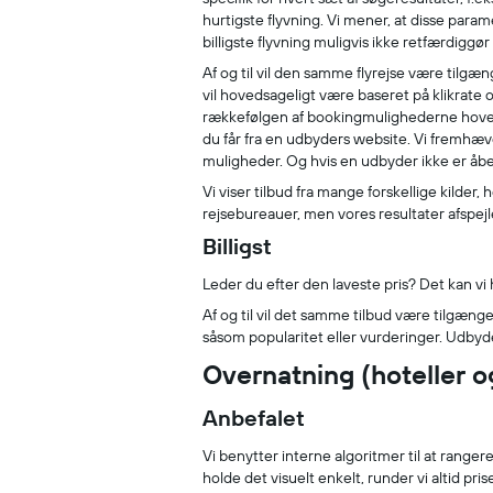
hurtigste flyvning. Vi mener, at disse para
billigste flyvning muligvis ikke retfærdigg
Af og til vil den samme flyrejse være tilg
vil hovedsageligt være baseret på klikrate o
rækkefølgen af bookingmulighederne hovedsa
du får fra en udbyders website. Vi fremhæ
muligheder. Og hvis en udbyder ikke er åb
Vi viser tilbud fra mange forskellige kilder
rejsebureauer, men vores resultater afspejle
Billigst
Leder du efter den laveste pris? Det kan vi h
Af og til vil det samme tilbud være tilgæng
såsom popularitet eller vurderinger. Udbyd
Overnatning (hoteller 
Anbefalet
Vi benytter interne algoritmer til at range
holde det visuelt enkelt, runder vi altid pri