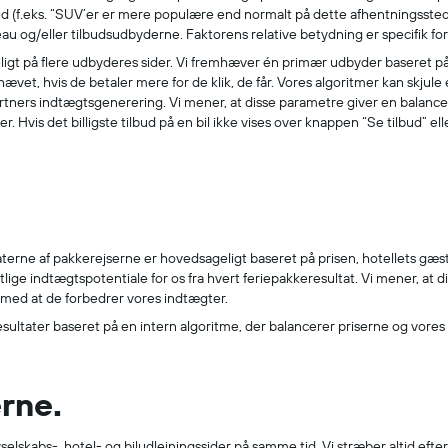
ted (f.eks. “SUV’er er mere populære end normalt på dette afhentningssted”)
 og/eller tilbudsudbyderne. Faktorens relative betydning er specifik for 
eligt på flere udbyderes sider. Vi fremhæver én primær udbyder baseret på
et, hvis de betaler mere for de klik, de får. Vores algoritmer kan skjule et 
 partners indtægtsgenerering. Vi mener, at disse parametre giver en balanc
 Hvis det billigste tilbud på en bil ikke vises over knappen “Se tilbud” ell
terne af pakkerejserne er hovedsageligt baseret på prisen, hotellets gæst
tlige indtægtspotentiale for os fra hvert feriepakkeresultat. Vi mener, at 
g med at de forbedrer vores indtægter.
resultater baseret på en intern algoritme, der balancerer priserne og vores 
erne.
lyselskabs-, hotel- og biludlejningssider på samme tid. Vi stræber altid efte