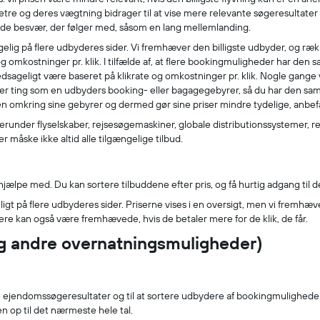
metre og deres vægtning bidrager til at vise mere relevante søgeresultater
ør de besvær, der følger med, såsom en lang mellemlanding.
ængelig på flere udbyderes sider. Vi fremhæver den billigste udbyder, og 
g omkostninger pr. klik. I tilfælde af, at flere bookingmuligheder har den 
geligt være baseret på klikrate og omkostninger pr. klik. Nogle gange vu
ver ting som en udbyders booking- eller bagagegebyrer, så du har den sam
en omkring sine gebyrer og dermed gør sine priser mindre tydelige, anbe
, herunder flyselskaber, rejsesøgemaskiner, globale distributionssystemer, 
r måske ikke altid alle tilgængelige tilbud.
jælpe med. Du kan sortere tilbuddene efter pris, og få hurtig adgang til de 
eligt på flere udbyderes sider. Priserne vises i en oversigt, men vi fremh
ere kan også være fremhævede, hvis de betaler mere for de klik, de får.
og andre overnatningsmuligheder)
re ejendomssøgeresultater og til at sortere udbydere af bookingmuligheder
sen op til det nærmeste hele tal.