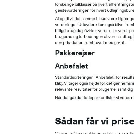
forskellige bilklasser på hvert afhentnings
gæstevurderingen for hvert udlejningsbureau
Af og til vil det samme tilbud være tilgæng
vurderinger. Udbydere kan også blive fremhæv
billigste, og de påvirker vores eller vores
brugerne og forbedringen af vores indtægter.
den pris, der er fremhævet med grønt.
Pakkerejser
Anbefalet
Standardsorteringen “Anbefalet” for resulta
klik). Vi tager også højde for det gennemsni
relevante resultater for brugerne, samtidi
Når det gælder feriepakker, lister vi vores 
Sådan får vi pris
Vi søger på tværs af hundredvis af rejse-, f