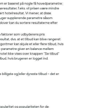
som er baseret på nogle få hovedparametre:
eresultater, f.eks. vil prisen være mindre
ert hotelresultat. Vi mener, at disse
 bruger supplerende parametre såsom
dover kan du sortere resultaterne efter
å faktorer som udbyderens pris
ltat, dvs. at et tilbud kan blive rangeret
ritmer kan skjule et eller flere tilbud, hvis
sse parametre giver en balance mellem
hotel ikke vises over knappen “Se tilbud”
lbud, hvis brugeren er logget ind.
billigste og/eller dyreste tilbud – det er
popularitet og populariteten for de