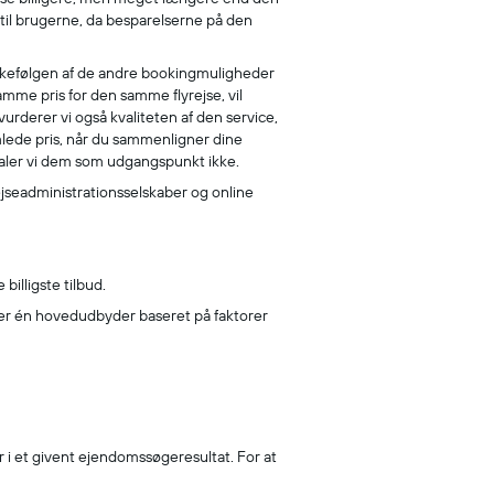
 til brugerne, da besparelserne på den
rækkefølgen af de andre bookingmuligheder
samme pris for den samme flyrejse, vil
rderer vi også kvaliteten af den service,
lede pris, når du sammenligner dine
faler vi dem som udgangspunkt ikke.
rejseadministrationsselskaber og online
billigste tilbud.
æver én hovedudbyder baseret på faktorer
 i et givent ejendomssøgeresultat. For at