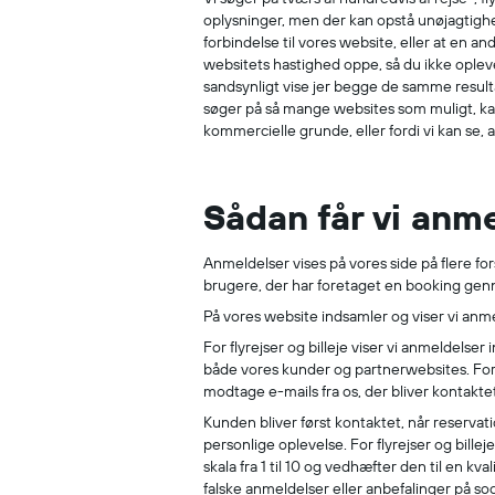
oplysninger, men der kan opstå unøjagtighe
forbindelse til vores website, eller at en a
websitets hastighed oppe, så du ikke opleve
sandsynligt vise jer begge de samme resul
søger på så mange websites som muligt, kan v
kommercielle grunde, eller fordi vi kan se,
Sådan får vi anm
Anmeldelser vises på vores side på flere fo
brugere, der har foretaget en booking genn
På vores website indsamler og viser vi anme
For flyrejser og billeje viser vi anmeldelse
både vores kunder og partnerwebsites. For 
modtage e-mails fra os, der bliver kontakt
Kunden bliver først kontaktet, når reservat
personlige oplevelse. For flyrejser og bille
skala fra 1 til 10 og vedhæfter den til en k
falske anmeldelser eller anbefalinger på soc