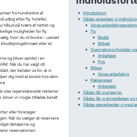
Indholdsfort
iser fra hundredvis af
Introduktion
 udkig efter fly, hoteller,
Sådan anbefaler vi indhold og
vi tilbud på tværs af nettet og
Vores anbefalingssystem
ellige muligheder for fly,
Fly
 vælg, hvor du vil booke – uanset
Bedst
 biludlejningsfirmaet eller et
Billigst
Overnatning (hoteller o
Anbefalet
rne og bliver samlet i en
Pris
YAK. Når du har valgt dit
Billeje
det, der betaler os for, at vi
Vores anbefaling
jælper dig med at booke hos dem.
Pakkerejser
ere.
Anbefalet
at vise rejserelaterede reklamer
Sådan får vi priserne.
bliver vi i nogle tilfælde betalt
Sådan får vi anmeldelser og
Sådan samarbejder vi med an
etter eller foretager
ingen. Når du vælger at reservere
nligst detaljerne og
fører reservationen.