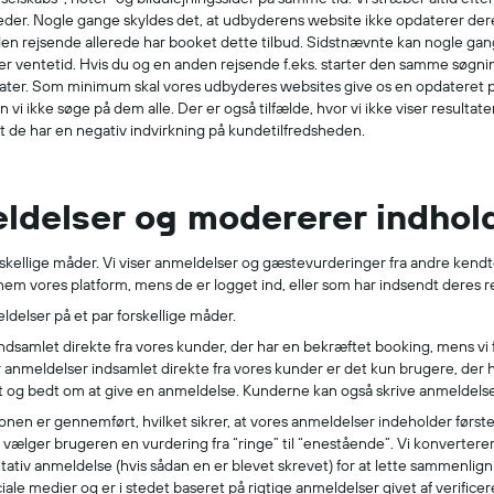
der. Nogle gange skyldes det, at udbyderens website ikke opdaterer dere
nden rejsende allerede har booket dette tilbud. Sidstnævnte kan nogle gange 
r ventetid. Hvis du og en anden rejsende f.eks. starter den samme søgning
tater. Som minimum skal vores udbyderes websites give os en opdateret p
i ikke søge på dem alle. Der er også tilfælde, hvor vi ikke viser resultate
 at de har en negativ indvirkning på kundetilfredsheden.
eldelser og modererer indhol
rskellige måder. Vi viser anmeldelser og gæstevurderinger fra andre kendte
em vores platform, mens de er logget ind, eller som har indsendt deres re
ldelser på et par forskellige måder.
r indsamlet direkte fra vores kunder, der har en bekræftet booking, mens vi
anmeldelser indsamlet direkte fra vores kunder er det kun brugere, der 
et og bedt om at give en anmeldelse. Kunderne kan også skrive anmeldelser
ionen er gennemført, hvilket sikrer, at vores anmeldelser indeholder førs
je vælger brugeren en vurdering fra “ringe” til “enestående”. Vi konvertere
valitativ anmeldelse (hvis sådan en er blevet skrevet) for at lette sammenl
iale medier og er i stedet baseret på rigtige anmeldelser givet af verific