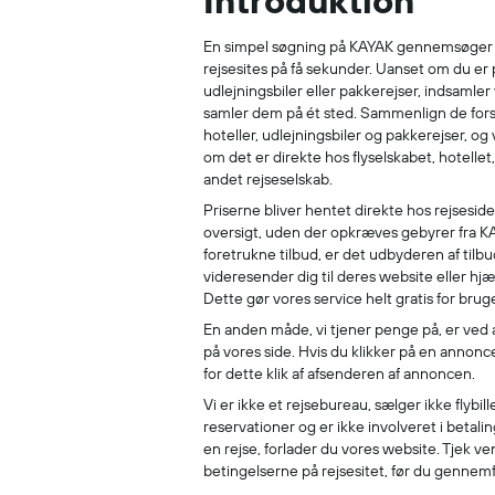
Introduktion
En simpel søgning på KAYAK gennemsøger pr
rejsesites på få sekunder. Uanset om du er på
udlejningsbiler eller pakkerejser, indsamler 
samler dem på ét sted. Sammenlign de forsk
hoteller, udlejningsbiler og pakkerejser, og
om det er direkte hos flyselskabet, hotellet,
andet rejseselskab.
Priserne bliver hentet direkte hos rejseside
oversigt, uden der opkræves gebyrer fra KA
foretrukne tilbud, er det udbyderen af tilbud
videresender dig til deres website eller h
Dette gør vores service helt gratis for brug
En anden måde, vi tjener penge på, er ved 
på vores side. Hvis du klikker på en annonce, 
for dette klik af afsenderen af annoncen.
Vi er ikke et rejsebureau, sælger ikke flybill
reservationer og er ikke involveret i betal
en rejse, forlader du vores website. Tjek ve
betingelserne på rejsesitet, før du gennem