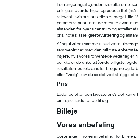
For rangering af ejendomsresultaterne: so
pris, gæstevurderinger og popularitet (målt 
relevant, hvis prisforskellen er meget lille.
parametre prioriterer de mest relevante re
afstanden fra byens centrum og antallet af 
pris, hotelklasse, gæstevurdering og afstand
Af og til vil det samme tilbud være tilgæn
sammenlignet med den billigste enkeltståend
højere, hvis vores forventede vederlag er hø
de ikke er de enkeltstående billigste, og d
resultaternes relevans for brugerne og forb
eller “Vælg”, kan du se det ved at kigge ef
Pris
Leder du efter den laveste pris? Det kan vi 
din rejse, så det er op til dig.
Billeje
Vores anbefaling
Sorteringen “vores anbefaling” for billeje p