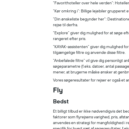
“Favorithoteller over hele verden”: Hoteller,
“Kør omkring i”: Billige lejebiler grupperet 
“Din ønskeliste begynder her”: Destination
rejse til derfra.
“Explore” giver dig mulighed for at søge ef
rangeret efter pris.
“KAYAK-assistenten” giver dig mulighed for a
tilgængelige filtre og anvende disse filtre.
“Anbefalede filtre” vil give dig personligt 
søgeparametre (f.eks. datoer, antal passager
mener, at brugerne måske ønsker at genbrug
Vores søgeresultater for rejser er også et 
Fly
Bedst
Et billigt tilbud er ikke nødvendigvis det
faktorer som flyrejsens varighed, pris, afs
anvendes en strategi for mangfoldighed i re
specifik for hvert sæt af søgeresultater, f.