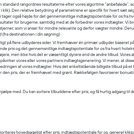
m standard rangordnes resultaterne efter vores algoritme “anbefalede”, 
i klik). Den relative betydning af parametrene er specifik for hvert sæt søg
 Vi tager også højde for det gennemsnitlige indtægtspotentiale for os fra hv
sultater for brugerne, samtidig med at de forbedrer vores indtægter. Vi
stjerner, som vi anser for mindre relevante og derfor vægter mindre. Deru
 (fra destinationen i din søgning).
geligt på flere udbyderes sider. Vi fremhæver én primær udbyder baseret p
e pris og det gennemsnitlige indtægtspotentiale for os fra hvert hotelresu
jere, men ikke hvis det er væsentligt dyrere end de andre tilbud. Vores algo
e påvirker vores eller vores partners indtægtsgenerering. Vi mener, at di
edringen af vores indtægter. Hvis det enkeltstående billigste tilbud på et 
ter den pris, der er fremhævet med grønt. Rækkefølgen favoriserer bonusti
hjælpe med. Du kan sortere tilbuddene efter pris, og få hurtig adgang til de 
rioriteres hovedsageligt efter pris, indtægtspotentiale for os, generel klik