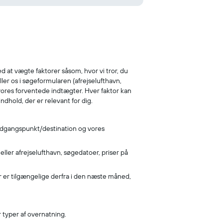
ed at vægte faktorer såsom, hvor vi tror, du
ller os i søgeformularen (afrejselufthavn,
e vores forventede indtægter. Hver faktor kan
ndhold, der er relevant for dig.
s udgangspunkt/destination og vores
ller afrejselufthavn, søgedatoer, priser på
der er tilgængelige derfra i den næste måned,
r typer af overnatning.