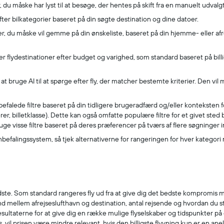
 du måske har lyst til at besøge, der hentes på skift fra en manuelt udvalgt 
efter bilkategorier baseret på din søgte destination og dine datoer.
er, du måske vil gemme på din ønskeliste, baseret på din hjemme- eller af
ter flydestinationer efter budget og varighed, som standard baseret på bill
t bruge AI til at spørge efter fly, der matcher bestemte kriterier. Den vil 
anbefalede filtre baseret på din tidligere brugeradfærd og/eller konteksten 
er, billetklasse). Dette kan også omfatte populære filtre for et givet sted
e visse filtre baseret på deres præferencer på tværs af flere søgninger
anbefalingssystem, så tjek alternativerne for rangeringen for hver kategori
 bedste. Som standard rangeres fly ud fra at give dig det bedste kompromi
tand mellem afrejseslufthavn og destination, antal rejsende og hvordan du 
sultaterne for at give dig en række mulige flyselskaber og tidspunkter på
eks. vil prisen være mindre relevant, hvis den billigste flyvning kun er en 