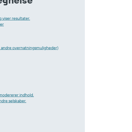
egnelse
 viser resultater.
er
g andre overnatningsmuligheder)
 modererer indhold.
dre selskaber.