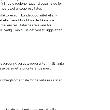
. I nogle regioner tager vi også højde for
hvert sæt af søgeresultater.
 faktorer som kundepopularitet eller -
eller flere tilbud, hvis de ikke er de
e mellem resultaternes relevans for
er “Vælg”, kan du se det ved at kigge efter
evurdering og dets popularitet (målt i antal
disse parametre prioriterer de mest
indtægtspotentiale for de viste resultater.
r at vise de mest nøjagtige og aktuelle