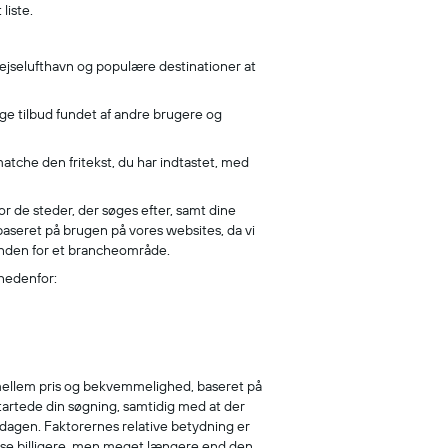
liste.
rejselufthavn og populære destinationer at
ige tilbud fundet af andre brugere og
matche den fritekst, du har indtastet, med
for de steder, der søges efter, samt dine
 baseret på brugen på vores websites, da vi
 inden for et brancheområde.
 nedenfor:
s mellem pris og bekvemmelighed, baseret på
startede din søgning, samtidig med at der
 dagen. Faktorernes relative betydning er
anelse billigere, men meget længere end den