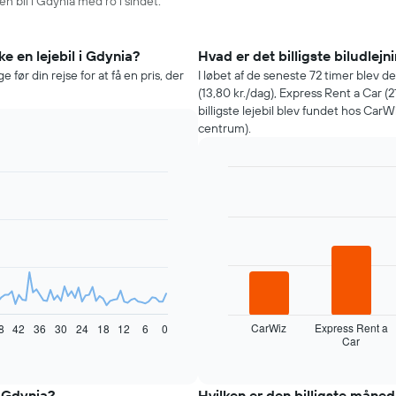
en bil i Gdynia med ro i sindet.
e en lejebil i Gdynia?
Hvad er det billigste biludlejn
 før din rejse for at få en pris, der
I løbet af de seneste 72 timer blev d
(13,80 kr./dag), Express Rent a Car (21
billigste lejebil blev fundet hos CarW
centrum).
Bar
Chart
graphic.
chart
with
4
bars.
Følgende
diagram
viser
de
CarWiz
Express Rent a
8
42
36
30
24
18
12
6
0
Car
fire
End
of
billigste
interactive
biludlejningsfirmaer
chart
inden
i Gdynia?
Hvilken er den billigste måned