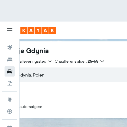
Fly
Billeje Gdynia
Hotel
Samme afleveringssted
Chaufførens alder:
25-65
Billeje
Pakkerejser
Explore
Kun automatgear
Flytracker