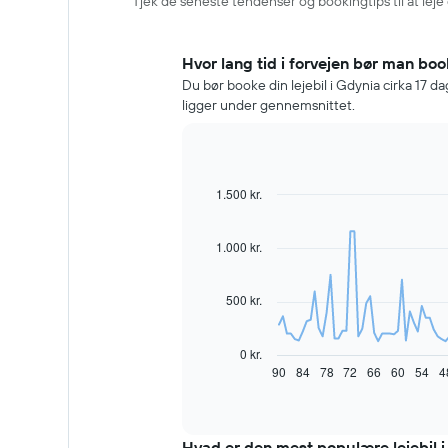
Tjek de seneste tendenser og bookingtips til at leje 
Hvor lang tid i forvejen bør man book
Du bør booke din lejebil i Gdynia cirka 17 dage
ligger under gennemsnittet.
1.500 kr.
Line
Chart
graphic.
chart
with
91
1.000 kr.
data
points.
500 kr.
Følgende
diagram
viser,
0 kr.
hvordan
90
84
78
72
66
60
54
4
End
of
prisen
interactive
på
chart
en
lejebil
Hvad er den mest populære lejebil 