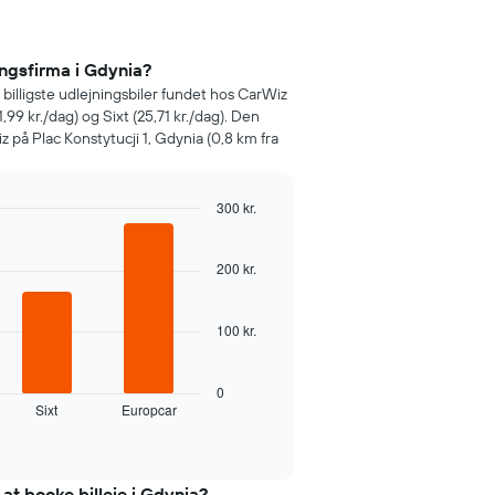
ingsfirma i Gdynia?
e billigste udlejningsbiler fundet hos CarWiz
,99 kr./dag) og Sixt (25,71 kr./dag). Den
iz på Plac Konstytucji 1, Gdynia (0,8 km fra
300 kr.
200 kr.
100 kr.
0
Sixt
Europcar
 at booke billeje i Gdynia?