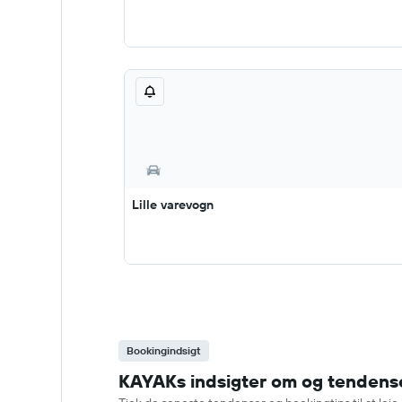
Lille varevogn
Bookingindsigt
KAYAKs indsigter om og tendenser