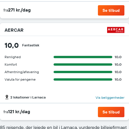
271 kr./dag
fra
Se tilbud
AERCAR
10,0
Fantastisk
Renlighed
10.0
Komfort
10.0
Afhentning/aflevering
10.0
Valuta for pengerne
10.0
2 lokationer i Larnaca
Vis beliggenheder
121 kr./dag
fra
Se tilbud
85 rejsende, der lejede en bil i Larnaca, vurderede billejefirmaet