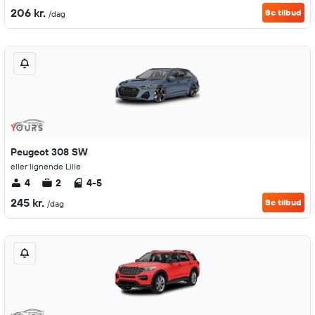
206 kr.
Se tilbud
/dag
Peugeot 308 SW
eller lignende Lille
4
2
4-5
245 kr.
Se tilbud
/dag