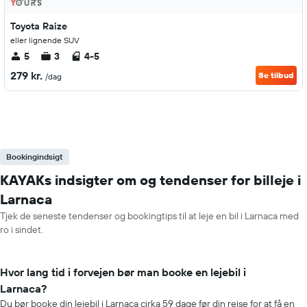
Toyota Raize
eller lignende SUV
5
3
4-5
279 kr.
Se tilbud
/dag
Bookingindsigt
KAYAKs indsigter om og tendenser for billeje i
Larnaca
Tjek de seneste tendenser og bookingtips til at leje en bil i Larnaca med
ro i sindet.
Hvor lang tid i forvejen bør man booke en lejebil i
Larnaca?
Du bør booke din lejebil i Larnaca cirka 59 dage før din rejse for at få en