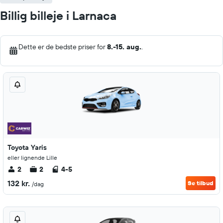
Billig billeje i Larnaca
Dette er de bedste priser for
8.-15. aug.
.
Toyota Yaris
eller lignende Lille
2
2
4-5
132 kr.
Se tilbud
/dag