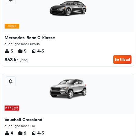
Mercedes-Benz C-Klasse
eller lignende Luksus
5
5
4-5
863 kr.
Se tilbud
/dag
Vauxhall Crossland
eller lignende SUV
4
2
4-5