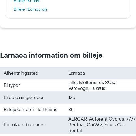
Billeje i Kutaisi
Billeje i Edinburgh
Billeje i Eindhoven
Billeje i Kyiv
Billeje i Aalborg
Billeje i New York
Larnaca information om billeje
Afhentningssted
Larnaca
Lille, Mellemstor, SUV,
Biltyper
Varevogn, Luksus
Biludlejningssteder
125
Billejekontorer i lufthavne
85
AERCAR, Autorent Cyprus, 7777
Populære bureauer
Rentcar, CarWiz, Yours Car
Rental