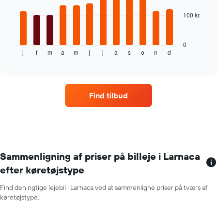
100 kr.
Følgende
diagram
viser
den
0
j
f
m
a
m
j
j
a
s
o
n
d
gennemsnitlige
End
of
pris
interactive
for
chart
en
lejebil
Find tilbud
hver
måned
Diagrammet
har
1
x-
akse,
Sammenligning af priser på billeje i Larnaca
der
efter køretøjstype
viser
årets
Find den rigtige lejebil i Larnaca ved at sammenligne priser på tværs af
måneder
køretøjstype.
Diagrammet
har