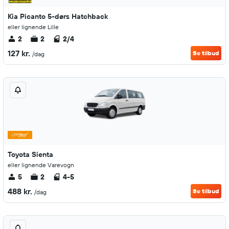
Kia Picanto 5-dørs Hatchback
eller lignende Lille
2
2
2/4
127 kr.
Se tilbud
/dag
Toyota Sienta
eller lignende Varevogn
5
2
4-5
488 kr.
Se tilbud
/dag