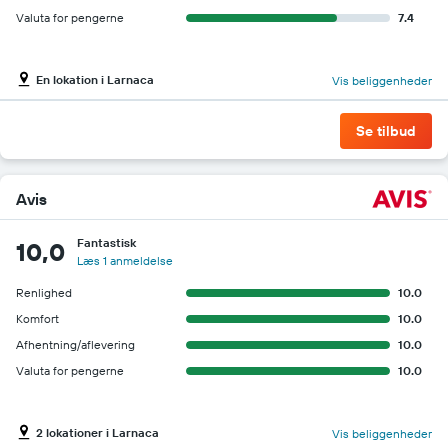
Valuta for pengerne
7.4
En lokation i Larnaca
Vis beliggenheder
Se tilbud
Avis
Fantastisk
10,0
Læs 1 anmeldelse
Renlighed
10.0
Komfort
10.0
Afhentning/aflevering
10.0
Valuta for pengerne
10.0
2 lokationer i Larnaca
Vis beliggenheder