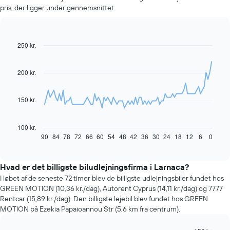
pris, der ligger under gennemsnittet.
250 kr.
Line
Chart
graphic.
chart
with
91
200 kr.
data
points.
150 kr.
Følgende
diagram
viser,
100 kr.
hvordan
90
84
78
72
66
60
54
48
42
36
30
24
18
12
6
0
End
of
prisen
interactive
på
chart
en
Hvad er det billigste biludlejningsfirma i Larnaca?
lejebil
I løbet af de seneste 72 timer blev de billigste udlejningsbiler fundet hos
ændrer
GREEN MOTION (10,36 kr./dag), Autorent Cyprus (14,11 kr./dag) og 7777
sig,
Rentcar (15,89 kr./dag). Den billigste lejebil blev fundet hos GREEN
når
MOTION på Ezekia Papaioannou Str (5,6 km fra centrum).
datoen
for