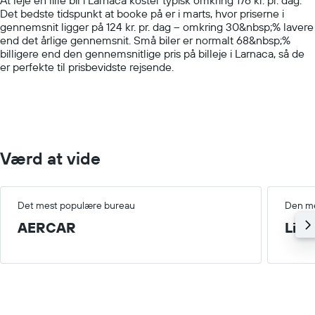
has
Det bedste tidspunkt at booke på er i marts, hvor priserne i
1
gennemsnit ligger på 124 kr. pr. dag – omkring 30&nbsp;% lavere
Y
end det årlige gennemsnit. Små biler er normalt 68&nbsp;%
axis
billigere end den gennemsnitlige pris på billeje i Larnaca, så de
displaying
er perfekte til prisbevidste rejsende.
values.
Range:
0
to
750.
Værd at vide
Det mest populære bureau
Den me
AERCAR
Lille