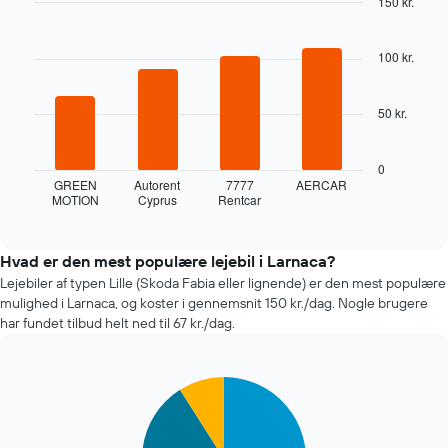
150 kr.
bookingen
nærmer
Bar
Chart
graphic.
chart
sig
with
100 kr.
Diagrammet
4
har
bars.
1
50 kr.
x-
Følgende
akse,
diagram
der
viser
0
viser
de
GREEN
Autorent
7777
AERCAR
antallet
MOTION
Cyprus
Rentcar
fire
End
af
of
billigste
interactive
dage
biludlejningsfirmaer
chart
før
inden
Hvad er den mest populære lejebil i Larnaca?
bookingen
for
Lejebiler af typen Lille (Skoda Fabia eller lignende) er den mest populære
Diagrammet
de
mulighed i Larnaca, og koster i gennemsnit 150 kr./dag. Nogle brugere
har
seneste
har fundet tilbud helt ned til 67 kr./dag.
1
72
y-
timer
akse,
Diagrammet
der
Pie
Chart
har
graphic.
viser
chart
1
with
den
x-
4
gennemsnitlige