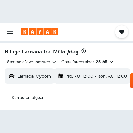
Billeje Larnaca fra
127 kr./dag
Samme afleveringssted
Chaufførens alder:
25-65
Larnaca, Cypern
fre. 7.8
12:00
-
søn. 9.8
12:00
Kun automatgear