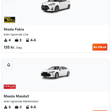
Skoda Fabia
eller lignende Lille
4
2
4-5
135 kr.
Se tilbud
/dag
Mazda Mazda3
eller lignende Mellemstor
5
3
4-5