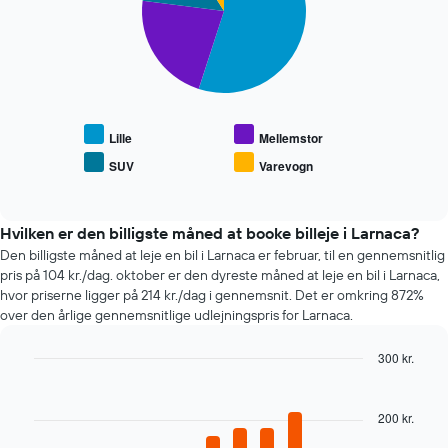
akse,
slices.
pris
der
for
viser
Følgende
en
de
diagram
lejebil
4
viser
billigste
den
biludlejningsfirmaer
gennemsnitlige
Diagrammet
pris
Lille
Mellemstor
har
for
SUV
Varevogn
1
End
populære
of
y-
biltyper
interactive
akse,
chart
der
Hvilken er den billigste måned at booke billeje i Larnaca?
viser
Den billigste måned at leje en bil i Larnaca er februar, til en gennemsnitlig
den
pris på 104 kr./dag. oktober er den dyreste måned at leje en bil i Larnaca,
billigste
hvor priserne ligger på 214 kr./dag i gennemsnit. Det er omkring 872%
pris
over den årlige gennemsnitlige udlejningspris for Larnaca.
på
en
300 kr.
lejebil
Bar
for
Chart
graphic.
chart
de
with
200 kr.
angivne
12
firmaer
bars.