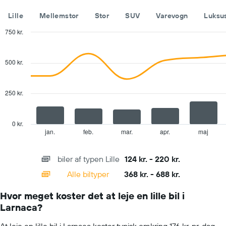
1
y-
Lille
Mellemstor
Stor
SUV
Varevogn
Luksu
akse,
der
750 kr.
viser
Combination
Chart
den
graphic.
chart
with
gennemsnitlige
500 kr.
2
pris
data
for
series.
en
250 kr.
lejebil
The
for
chart
en
has
0 kr.
dag
1
jan.
feb.
mar.
apr.
maj
End
of
X
interactive
axis
chart
biler af typen Lille
124 kr. - 220 kr.
displaying
categories.
Alle biltyper
368 kr. - 688 kr.
Range:
14
Hvor meget koster det at leje en lille bil i
categories.
Larnaca?
The
chart
At leje en lille bil i Larnaca koster typisk omkring 176 kr. pr. dag.