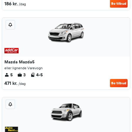
186 kr.
Se tilbud
/dag
Mazda Mazda5
eller lignende Varevogn
5
3
4-5
471 kr.
Se tilbud
/dag