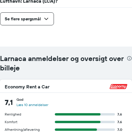
Lufthavn: Larnaca (LCA)?
Se flere spørgsmål
Larnaca anmeldelser og oversigt over
billeje
Economy Rent a Car
God
7,1
Læs 10 anmeldelser
Renlighed
7.6
Komfort
7.6
Afhentning/aflevering
7.0