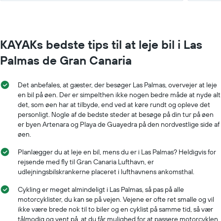
KAYAKs bedste tips til at leje bil i Las
Palmas de Gran Canaria
Det anbefales, at gæster, der besøger Las Palmas, overvejer at leje
en bil på øen. Der er simpelthen ikke nogen bedre måde at nyde alt
det, som øen har at tilbyde, end ved at køre rundt og opleve det
personligt. Nogle af de bedste steder at besøge på din tur på øen
er byen Artenara og Playa de Guayedra på den nordvestlige side af
øen.
Planlægger du at leje en bil, mens du er i Las Palmas? Heldigvis for
rejsende med fly til Gran Canaria Lufthavn, er
udlejningsbilskrankerne placeret i lufthavnens ankomsthal.
Cykling er meget almindeligt i Las Palmas, så pas på alle
motorcyklister, du kan se på vejen. Vejene er ofte ret smalle og vil
ikke være brede nok til to biler og en cyklist på samme tid, så vær
tålmodig og vent på, at du får mulighed for at passere motorcyklen