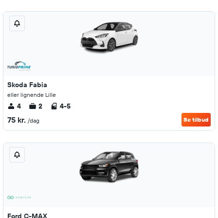
Skoda Fabia
eller lignende Lille
4
2
4-5
75 kr.
Se tilbud
/dag
Ford C-MAX