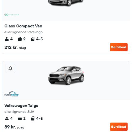
Class Compact Van
eller lignende Varevogn
4
2
4-5
212 kr.
Se tilbud
/dag
Volkswagen Taigo
eller lignende SUV
4
2
4-5
89 kr.
Se tilbud
/dag