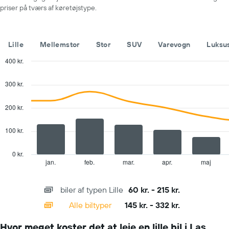
måneder
priser på tværs af køretøjstype.
Diagrammet
har
1
y-
Lille
Mellemstor
Stor
SUV
Varevogn
Luksu
akse,
der
400 kr.
viser
Combination
Chart
den
graphic.
chart
300 kr.
with
gennemsnitlige
2
pris
data
200 kr.
for
series.
en
lejebil
100 kr.
The
for
chart
en
has
0 kr.
dag
1
jan.
feb.
mar.
apr.
maj
End
of
X
interactive
axis
chart
biler af typen Lille
60 kr. - 215 kr.
displaying
categories.
Alle biltyper
145 kr. - 332 kr.
Range:
14
Hvor meget koster det at leje en lille bil i Las