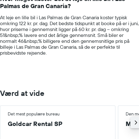
categories.
Palmas de Gran Canaria?
The
chart
At leje en lille bil i Las Palmas de Gran Canaria koster typisk
has
omkring 122 kr. pr. dag. Det bedste tidspunkt at booke på er i juni,
1
hvor priserne i gennemsnit ligger på 60 kr. pr. dag – omkring
Y
51&nbsp;% lavere end det årlige gennemsnit. Små biler er
axis
normalt 46&nbsp;% billigere end den gennemsnitlige pris på
displaying
billeje i Las Palmas de Gran Canaria, så de er perfekte til
values.
prisbevidste rejsende.
Range:
0
to
400.
Værd at vide
Det mest populære bureau
Den me
Goldcar Rental SP
Mel