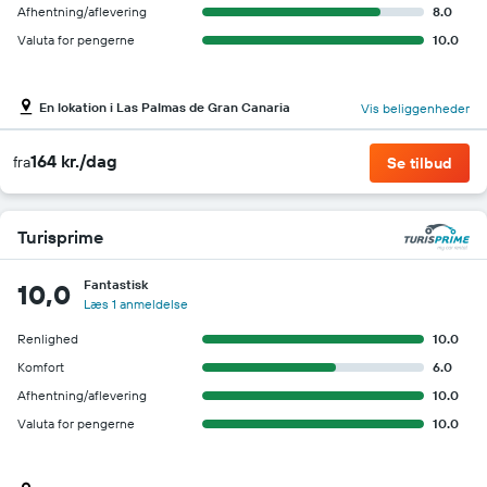
Afhentning/aflevering
8.0
Valuta for pengerne
10.0
En lokation i Las Palmas de Gran Canaria
Vis beliggenheder
164 kr./dag
fra
Se tilbud
Turisprime
Fantastisk
10,0
Læs 1 anmeldelse
Renlighed
10.0
Komfort
6.0
Afhentning/aflevering
10.0
Valuta for pengerne
10.0