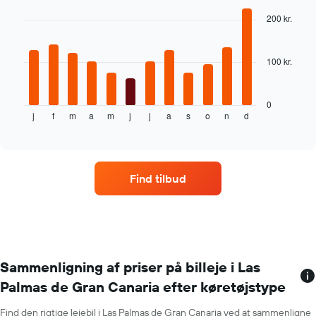
graphic.
chart
with
200 kr.
12
bars.
100 kr.
Følgende
diagram
viser
den
0
j
f
m
a
m
j
j
a
s
o
n
d
gennemsnitlige
End
of
pris
interactive
for
chart
en
lejebil
Find tilbud
hver
måned
Diagrammet
har
1
x-
akse,
Sammenligning af priser på billeje i Las
der
Palmas de Gran Canaria efter køretøjstype
viser
årets
Find den rigtige lejebil i Las Palmas de Gran Canaria ved at sammenligne