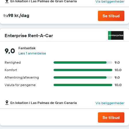
En lokation i Las Palmas de Gran Canaria
Vis beliggenheder
98 kr./dag
fra
Se tilbud
Enterprise Rent-A-Car
Fantastisk
9,0
Læs 1 anmeldelse
Renlighed
9.0
Komfort
10.0
Afhentning/aflevering
9.0
Valuta for pengerne
10.0
En lokation i Las Palmas de Gran Canaria
Vis beliggenheder
Se tilbud