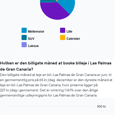
der
en
slices.
viser
lejebil
de
Følgende
4
diagram
billigste
viser
biludlejningsfirmaer
den
Diagrammet
Mellemstor
Lille
gennemsnitlige
har
pris
SUV
Cabriolet
1
for
Luksus
y-
End
populære
akse,
of
biltyper
interactive
der
chart
viser
Hvilken er den billigste måned at booke billeje i Las Palmas
den
de Gran Canaria?
billigste
Den billigste måned at leje en bil i Las Palmas de Gran Canaria er juni, til
pris
en gennemsnitlig pris på 65 kr./dag. december er den dyreste måned at
på
en
leje en bil i Las Palmas de Gran Canaria, hvor priserne ligger på
lejebil
227 kr./dag i gennemsnit. Det er omkring 1.161% over den årlige
for
gennemsnitlige udlejningspris for Las Palmas de Gran Canaria.
de
angivne
300 kr.
firmaer
Bar
Chart