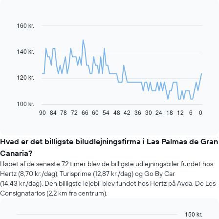
160 kr.
Line
Chart
graphic.
chart
with
91
140 kr.
data
points.
120 kr.
Følgende
diagram
viser,
100 kr.
hvordan
90
84
78
72
66
60
54
48
42
36
30
24
18
12
6
0
End
of
prisen
interactive
på
chart
en
Hvad er det billigste biludlejningsfirma i Las Palmas de Gran
lejebil
Canaria?
ændrer
I løbet af de seneste 72 timer blev de billigste udlejningsbiler fundet hos
sig,
Hertz (8,70 kr./dag), Turisprime (12,87 kr./dag) og Go By Car
når
(14,43 kr./dag). Den billigste lejebil blev fundet hos Hertz på Avda. De Los
datoen
Consignatarios (2,2 km fra centrum).
for
bookingen
nærmer
150 kr.