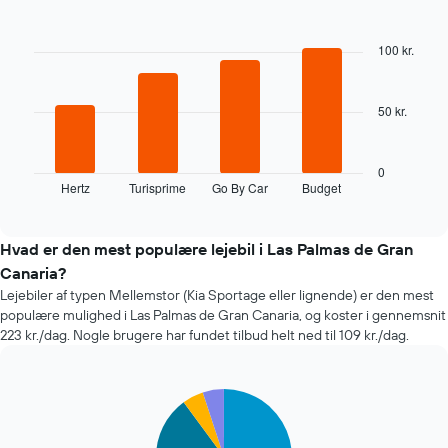
sig
Bar
Chart
Diagrammet
graphic.
chart
with
har
100 kr.
4
1
bars.
x-
akse,
50 kr.
Følgende
der
diagram
viser
viser
antallet
de
0
af
Hertz
Turisprime
Go By Car
Budget
fire
End
dage
of
billigste
før
interactive
biludlejningsfirmaer
chart
bookingen
inden
Hvad er den mest populære lejebil i Las Palmas de Gran
Diagrammet
for
Canaria?
har
de
1
Lejebiler af typen Mellemstor (Kia Sportage eller lignende) er den mest
seneste
y-
populære mulighed i Las Palmas de Gran Canaria, og koster i gennemsnit
72
akse,
223 kr./dag. Nogle brugere har fundet tilbud helt ned til 109 kr./dag.
timer
der
Diagrammet
viser
har
den
1
Pie
Chart
gennemsnitlige
graphic.
chart
x-
pris
with
akse,
for
5