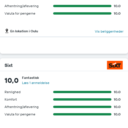
Afhentning/aflevering
10.0
Valuta for pengerne
10.0
En lokation i Oulu
Vis beliggenheder
Sixt
Fantastisk
10,0
Læs 1 anmeldelse
Renlighed
10.0
Komfort
10.0
Afhentning/aflevering
10.0
Valuta for pengerne
10.0