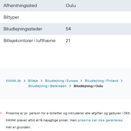
Afhentningssted
Oulu
Biltyper
Biludlejningssteder
54
Billejekontorer i lufthavne
21
KAYAK.dk
Billeje
Biludlejning i Europa
Biludlejning i Finland
Biludlejning i Østersøen
Biludlejning i Oulu
Priserne er pr. person for e-billetter og inkluderer alle afgifter og gebyrer i DKK.
*
KAYAK prøver altid at få nøjagtige priser, men
priserne kan ikke garanteres
.
Her er grunden: