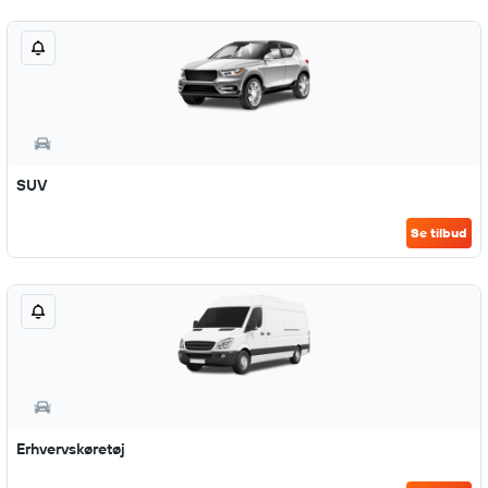
SUV
Se tilbud
Erhvervskøretøj