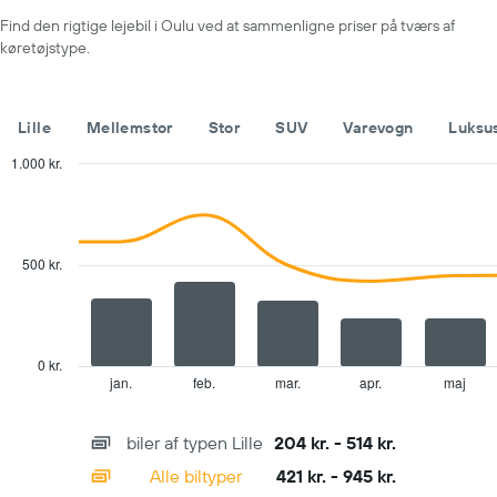
Diagrammet
Find den rigtige lejebil i Oulu ved at sammenligne priser på tværs af
har
køretøjstype.
1
y-
akse,
der
Lille
Mellemstor
Stor
SUV
Varevogn
Luksu
viser
den
1.000 kr.
billigste
Combination
Chart
pris
graphic.
chart
with
på
2
en
data
500 kr.
udlejningsbil
series.
for
de
The
angivne
chart
firmaer
has
0 kr.
1
jan.
feb.
mar.
apr.
maj
End
of
X
interactive
axis
chart
biler af typen Lille
204 kr. - 514 kr.
displaying
categories.
Alle biltyper
421 kr. - 945 kr.
Range: