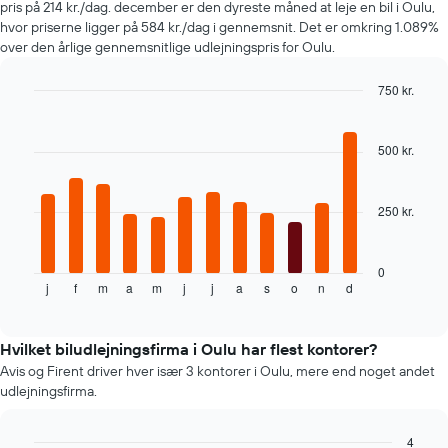
pris på 214 kr./dag. december er den dyreste måned at leje en bil i Oulu,
y-
hvor priserne ligger på 584 kr./dag i gennemsnit. Det er omkring 1.089%
akse,
over den årlige gennemsnitlige udlejningspris for Oulu.
der
viser
750 kr.
den
gennemsnitlige
Bar
Chart
graphic.
chart
pris
with
for
500 kr.
12
en
bars.
lejebil
250 kr.
Følgende
diagram
viser
den
0
j
f
m
a
m
j
j
a
s
o
n
d
gennemsnitlige
End
of
pris
interactive
for
chart
en
Hvilket biludlejningsfirma i Oulu har flest kontorer?
lejebil
Avis og Firent driver hver især 3 kontorer i Oulu, mere end noget andet
hver
udlejningsfirma.
måned
Diagrammet
har
4