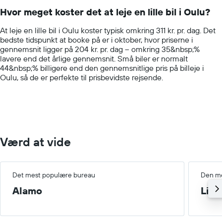
14
Hvor meget koster det at leje en lille bil i Oulu?
categories.
The
At leje en lille bil i Oulu koster typisk omkring 311 kr. pr. dag. Det
chart
bedste tidspunkt at booke på er i oktober, hvor priserne i
has
gennemsnit ligger på 204 kr. pr. dag – omkring 35&nbsp;%
1
lavere end det årlige gennemsnit. Små biler er normalt
Y
44&nbsp;% billigere end den gennemsnitlige pris på billeje i
axis
Oulu, så de er perfekte til prisbevidste rejsende.
displaying
values.
Range:
0
to
1000.
Værd at vide
Det mest populære bureau
Den me
Alamo
Lille