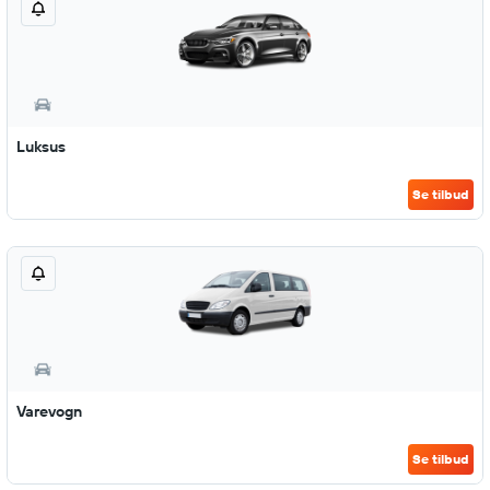
Luksus
Se tilbud
Varevogn
Se tilbud