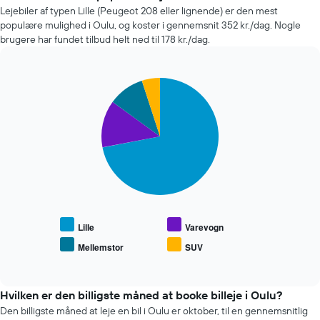
lejebil
Lejebiler af typen Lille (Peugeot 208 eller lignende) er den mest
ændrer
populære mulighed i Oulu, og koster i gennemsnit 352 kr./dag. Nogle
sig,
brugere har fundet tilbud helt ned til 178 kr./dag.
når
datoen
for
Pie
bookingen
Chart
graphic.
chart
nærmer
with
sig
4
Diagrammet
slices.
har
1
Følgende
x-
diagram
akse,
viser
der
den
viser
gennemsnitlige
antallet
pris
Lille
Varevogn
af
for
Mellemstor
SUV
dage
End
populære
of
før
biltyper
interactive
bookingen
chart
Diagrammet
Hvilken er den billigste måned at booke billeje i Oulu?
har
Den billigste måned at leje en bil i Oulu er oktober, til en gennemsnitlig
1