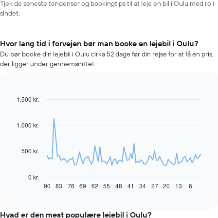
Tjek de seneste tendenser og bookingtips til at leje en bil i Oulu med ro i
sindet.
Hvor lang tid i forvejen bør man booke en lejebil i Oulu?
Du bør booke din lejebil i Oulu cirka 52 dage før din rejse for at få en pris,
der ligger under gennemsnittet.
1.500 kr.
Line
Chart
graphic.
chart
with
91
1.000 kr.
data
points.
500 kr.
Følgende
diagram
viser,
0 kr.
hvordan
90
83
76
69
62
55
48
41
34
27
20
13
6
End
of
prisen
interactive
på
chart
en
Hvad er den mest populære lejebil i Oulu?