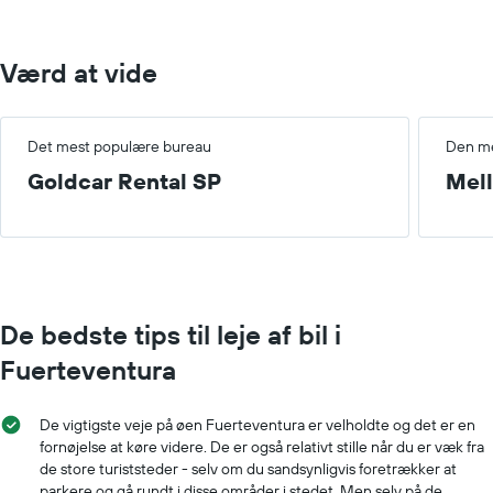
400.
Værd at vide
Det mest populære bureau
Den me
Goldcar Rental SP
Mel
De bedste tips til leje af bil i
Fuerteventura
De vigtigste veje på øen Fuerteventura er velholdte og det er en
fornøjelse at køre videre. De er også relativt stille når du er væk fra
de store turiststeder - selv om du sandsynligvis foretrækker at
parkere og gå rundt i disse områder i stedet. Men selv på de