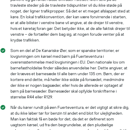
travleste steder på de travleste tidspunkter vil du ikke støde på
noget, der ligner trafikpropper. Så det er et meget afslappet sted at
køre. En lokal trafikkonvention, der kan være forvirrende i starten,
er at alle bilister i venstre bane vil angive, at de drejer til venstre,
hvis et køretøj foran gør. Det betyder ikke, at de alle faktisk drejer til
venstre – de fortæller dem bag sig, at nogen forude venter på at
krydse trafikken.
Som en del af De Kanariske Øer, som er spanske territorier, er
lovgivningen om kørsel med børn på Fuerteventura i
overensstemmelse med lovgivningen i EU. Den nationale lov om
barnefastholdelse finder således anvendelse her. Dette angiver, at
der kræves et barnesæde til alle børn under 135 cm. Børn, der er
kortere end dette, må heller ikke sidde på forsædet, medmindre
der ikke er nogen bagsæder, eller hvis de allerede er optaget af
børn på barnesæder. Barnesæder skal opfylde forskrifterne i
størrelse R44 eller R129.
Når du kører rundt på øen Fuerteventura, er det vigtigt at sikre dig,
at du ikke løber tør for benzin til andet end blot for ulejligheden.
Man kan faktisk få en bøde for det, da det er defineret som
uagtsom kørsel, ud fra den begrundelse, at den pludselige