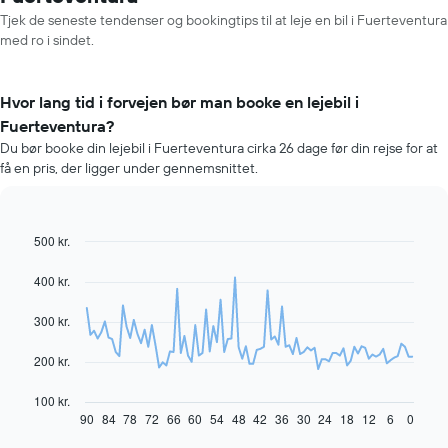
Tjek de seneste tendenser og bookingtips til at leje en bil i Fuerteventura
med ro i sindet.
Hvor lang tid i forvejen bør man booke en lejebil i
Fuerteventura?
Du bør booke din lejebil i Fuerteventura cirka 26 dage før din rejse for at
få en pris, der ligger under gennemsnittet.
500 kr.
Line
Chart
graphic.
chart
with
400 kr.
91
data
300 kr.
points.
Følgende
200 kr.
diagram
viser,
100 kr.
hvordan
90
84
78
72
66
60
54
48
42
36
30
24
18
12
6
0
End
of
prisen
interactive