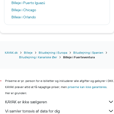
Billeje i Puerto Iguazú
Billeje i Chicago
Billeje i Orlando
Billeje i Milano
Billeje i Cala d'Or
Billeje i Malmø
Billeje i Fargo
Billeje i New York
KAYAK.dk
Billeje
Biludlejning i Europa
Biludlejning i Spanien
Biludlejning i Kanariske Øer
Billeje i Fuerteventura
Billeje i Paris
Billeje i Beograd
Billeje i Dublin
Priserne er pr. person for e-billetter og inkluderer alle afgifter og gebyrer i DKK.
Billeje i Ibiza
*
KAYAK prøver altid at få nøjagtige priser, men
priserne kan ikke garanteres
.
Billeje i Lihue
Her er grunden:
KAYAK er ikke sælgeren
Vi samler tonsvis af data for dig