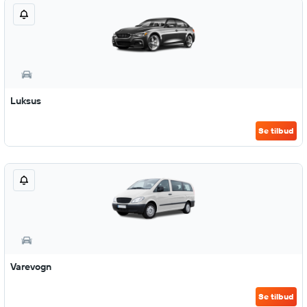
Luksus
Se tilbud
Varevogn
Se tilbud