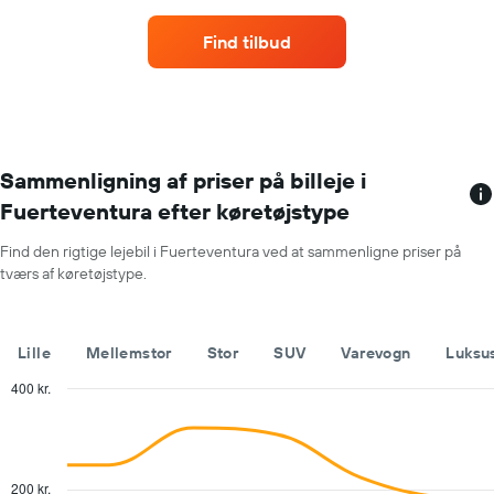
en
har
lejebil
1
Find tilbud
hver
y-
måned
akse,
Diagrammet
der
har
viser
1
den
x-
gennemsnitlige
akse,
Sammenligning af priser på billeje i
pris
der
for
Fuerteventura efter køretøjstype
viser
en
årets
lejebil
Find den rigtige lejebil i Fuerteventura ved at sammenligne priser på
måneder
tværs af køretøjstype.
Diagrammet
har
1
y-
Lille
Mellemstor
Stor
SUV
Varevogn
Luksu
akse,
der
400 kr.
viser
Combination
Chart
den
graphic.
chart
with
gennemsnitlige
2
pris
data
200 kr.
for