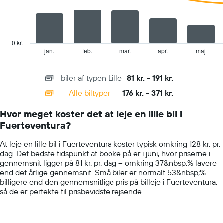
series.
en
lejebil
The
for
chart
en
has
0 kr.
dag
1
jan.
feb.
mar.
apr.
maj
End
of
X
interactive
axis
chart
biler af typen Lille
81 kr. - 191 kr.
displaying
categories.
Alle biltyper
176 kr. - 371 kr.
Range:
14
Hvor meget koster det at leje en lille bil i
categories.
Fuerteventura?
The
chart
At leje en lille bil i Fuerteventura koster typisk omkring 128 kr. pr.
has
dag. Det bedste tidspunkt at booke på er i juni, hvor priserne i
1
gennemsnit ligger på 81 kr. pr. dag – omkring 37&nbsp;% lavere
Y
end det årlige gennemsnit. Små biler er normalt 53&nbsp;%
axis
billigere end den gennemsnitlige pris på billeje i Fuerteventura,
displaying
så de er perfekte til prisbevidste rejsende.
values.
Range:
0
to