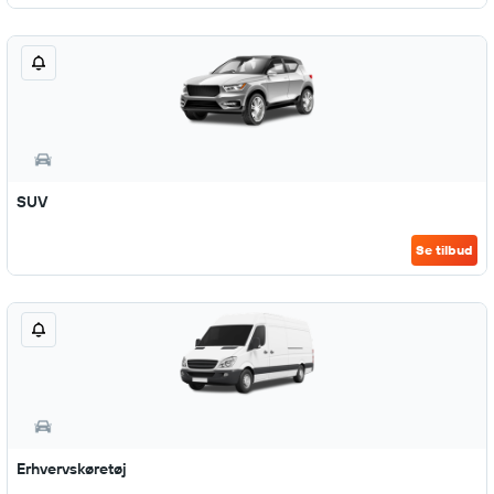
SUV
Se tilbud
Erhvervskøretøj