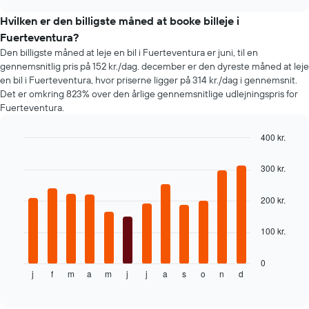
på
chart
en
Hvilken er den billigste måned at booke billeje i
lejebil
Fuerteventura?
ændrer
Den billigste måned at leje en bil i Fuerteventura er juni, til en
sig,
gennemsnitlig pris på 152 kr./dag. december er den dyreste måned at leje
når
en bil i Fuerteventura, hvor priserne ligger på 314 kr./dag i gennemsnit.
datoen
Det er omkring 823% over den årlige gennemsnitlige udlejningspris for
for
Fuerteventura.
bookingen
nærmer
sig
400 kr.
Diagrammet
Bar
Chart
har
graphic.
chart
300 kr.
1
with
12
x-
bars.
200 kr.
akse,
der
Følgende
viser
100 kr.
diagram
antallet
viser
af
den
0
dage
j
f
m
a
m
j
j
a
s
o
n
d
gennemsnitlige
End
før
of
pris
bookingen
interactive
for
chart
Diagrammet