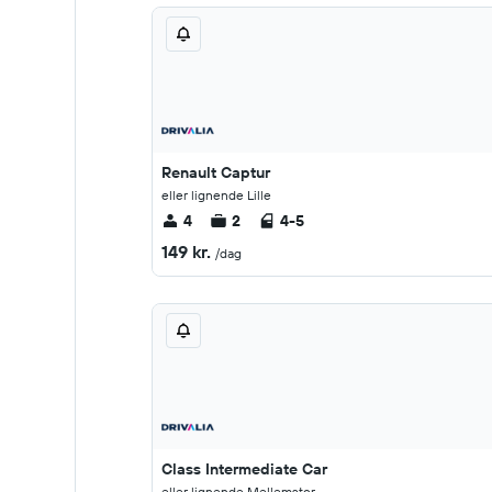
Renault Captur
eller lignende Lille
4
2
4-5
149 kr.
/dag
Class Intermediate Car
eller lignende Mellemstor