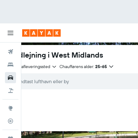
Fly
Biludlejning i West Midlands
Hotel
Samme afleveringssted
Chaufførens alder:
25-65
Billeje
Pakkerejser
Explore
Flytracker