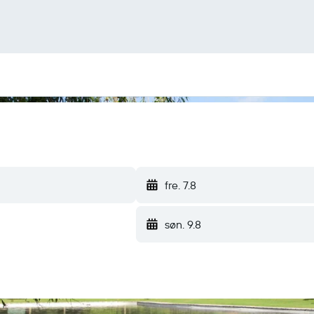
fre. 7.8
søn. 9.8