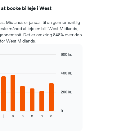
at booke billeje i West
est Midlands er januar, til en gennemsnitlig
reste måned at leje en bil i West Midlands,
 i gennemsnit. Det er omkring 848% over den
 for West Midlands.
600 kr.
400 kr.
200 kr.
0
j
a
s
o
n
d