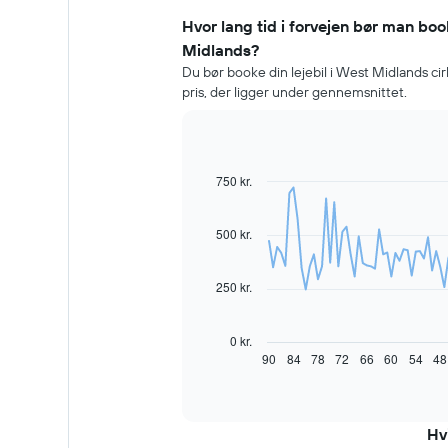
Hvor lang tid i forvejen bør man book
Midlands?
Du bør booke din lejebil i West Midlands cirk
pris, der ligger under gennemsnittet.
750 kr.
Line
Chart
graphic.
chart
with
91
500 kr.
data
points.
250 kr.
Følgende
diagram
viser,
0 kr.
hvordan
90
84
78
72
66
60
54
48
End
of
prisen
interactive
på
chart
en
lejebil
Hv