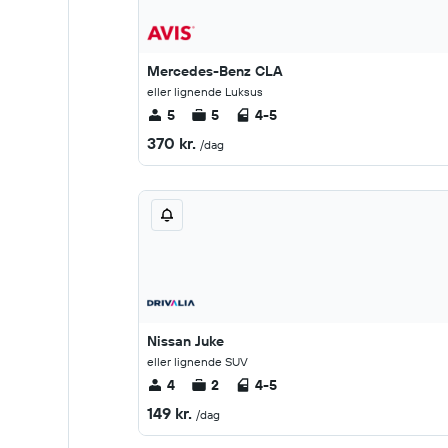
Mercedes-Benz CLA
eller lignende Luksus
5
5
4-5
370 kr.
/dag
Nissan Juke
eller lignende SUV
4
2
4-5
149 kr.
/dag