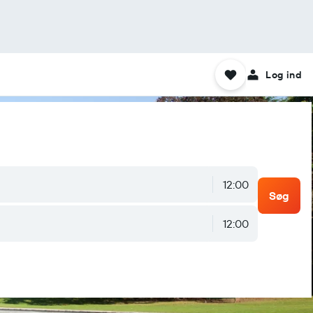
Log ind
12:00
Søg
12:00