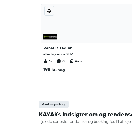
Renault Kadjar
eller lignende SUV
5
3
4-5
198 kr.
/dag
Bookingindsigt
KAYAKs indsigter om og tendenser
Tjek de seneste tendenser og bookingtips til at leje 