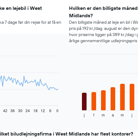
e en lejebil i West
Hvilken er den billigste måned 
Midlands?
a 7 dage før din rejse for at få en
Den billigste måned at leje en bil i W
pris på 192 kr./dag. august er den dy
hvor priserne ligger på 389 kr./dag
årlige gennemsnitlige udlejningspris
Bar
Chart
graphic.
chart
with
12
bars.
Følgende
diagram
viser
den
42
36
30
24
18
12
6
0
j
f
m
a
m
j
gennemsnitlige
End
of
pris
interactive
for
chart
en
ilket biludlejningsfirma i West Midlands har flest kontorer?