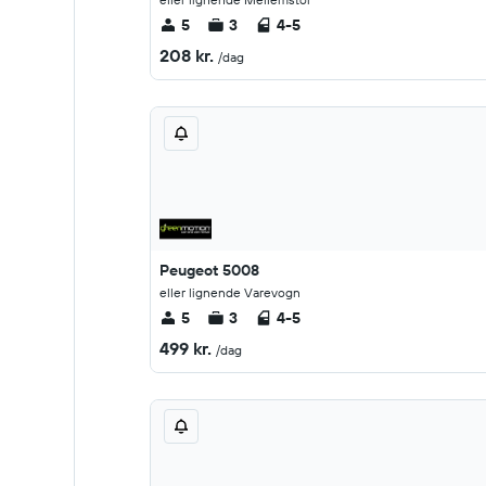
5
3
4-5
208 kr.
/dag
Peugeot 5008
eller lignende Varevogn
5
3
4-5
499 kr.
/dag