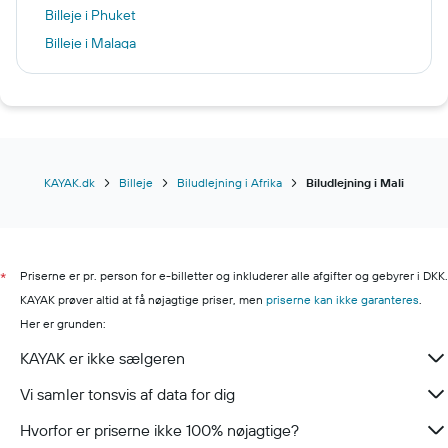
Billeje i Phuket
Billeje i Malaga
Billeje i Antalya
Billeje i Miami
Billeje i Jersey City
Billeje i Bari
Billeje i Dubrovnik
KAYAK.dk
Billeje
Biludlejning i Afrika
Biludlejning i Mali
Billeje i Malmø
Billeje i Verona
Billeje i Las Vegas
Priserne er pr. person for e-billetter og inkluderer alle afgifter og gebyrer i DKK.
*
Billeje i Tanger
KAYAK prøver altid at få nøjagtige priser, men
priserne kan ikke garanteres
.
Billeje i Sao Paulo
Her er grunden:
KAYAK er ikke sælgeren
Vi samler tonsvis af data for dig
Hvorfor er priserne ikke 100% nøjagtige?