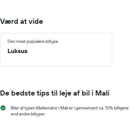
der
viser
den
Værd at vide
gennemsnitlige
pris
for
en
Den mest populære biltype
lejebil
Luksus
De bedste tips til leje af bil i Mali
Biler af typen Mellemstor i Mali er i gennemsnit ca. 70% billigere
end andre biltyper