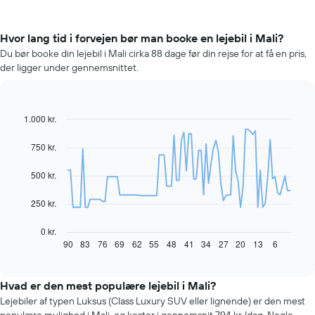
Hvor lang tid i forvejen bør man booke en lejebil i Mali?
Du bør booke din lejebil i Mali cirka 88 dage før din rejse for at få en pris,
der ligger under gennemsnittet.
1.000 kr.
Line
Chart
graphic.
chart
with
750 kr.
91
data
500 kr.
points.
Følgende
250 kr.
diagram
viser,
0 kr.
hvordan
90
83
76
69
62
55
48
41
34
27
20
13
6
End
of
prisen
interactive
på
chart
en
Hvad er den mest populære lejebil i Mali?
lejebil
Lejebiler af typen Luksus (Class Luxury SUV eller lignende) er den mest
ændrer