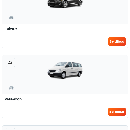
Luksus
Se tilbud
Varevogn
Se tilbud