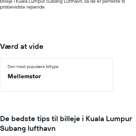
billeje i Kuala Lumpur Subang Lufthavn, så de er perfekte til
values.
prisbevidste rejsende.
Range:
0
to
600.
Værd at vide
Den mest populære biltype
Mellemstor
De bedste tips til billeje i Kuala Lumpur
Subang lufthavn