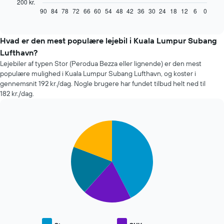
viser,
200 kr.
hvordan
90
84
78
72
66
60
54
48
42
36
30
24
18
12
6
0
End
of
prisen
interactive
på
chart
en
Hvad er den mest populære lejebil i Kuala Lumpur Subang
lejebil
Lufthavn?
ændrer
Lejebiler af typen Stor (Perodua Bezza eller lignende) er den mest
sig,
populære mulighed i Kuala Lumpur Subang Lufthavn, og koster i
når
gennemsnit 192 kr./dag. Nogle brugere har fundet tilbud helt ned til
datoen
182 kr./dag.
for
bookingen
nærmer
sig
Pie
Chart
Diagrammet
graphic.
chart
with
har
4
1
slices.
x-
akse,
Følgende
der
diagram
viser
viser
antallet
den
af
gennemsnitlige
dage