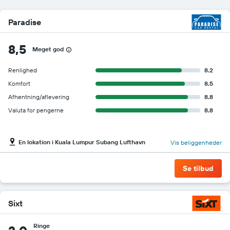
Paradise
8,5
Meget god
Renlighed
8.2
Komfort
8.5
Afhentning/aflevering
8.8
Valuta for pengerne
8.8
En lokation i Kuala Lumpur Subang Lufthavn
Vis beliggenheder
Se tilbud
Sixt
Ringe