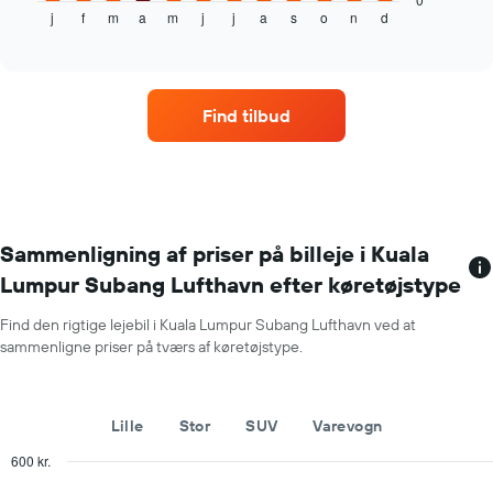
j
f
m
a
m
j
j
a
s
o
n
d
gennemsnitlige
End
of
pris
interactive
for
chart
en
lejebil
Find tilbud
hver
måned
Diagrammet
har
1
x-
akse,
Sammenligning af priser på billeje i Kuala
der
Lumpur Subang Lufthavn efter køretøjstype
viser
årets
Find den rigtige lejebil i Kuala Lumpur Subang Lufthavn ved at
måneder
sammenligne priser på tværs af køretøjstype.
Diagrammet
har
1
y-
Lille
Stor
SUV
Varevogn
akse,
der
600 kr.
viser
Combination
Chart