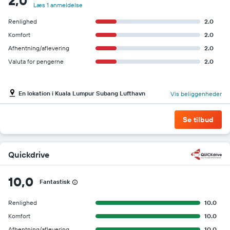
2,0
Læs 1 anmeldelse
Renlighed
2.0
Komfort
2.0
Afhentning/aflevering
2.0
Valuta for pengerne
2.0
En lokation i Kuala Lumpur Subang Lufthavn
Vis beliggenheder
Se tilbud
Quickdrive
10,0
Fantastisk
Renlighed
10.0
Komfort
10.0
Afhentning/aflevering
10.0