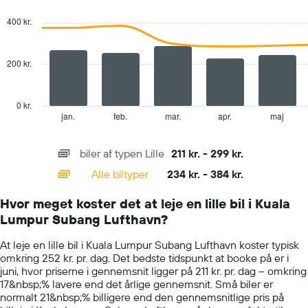
den
graphic.
chart
with
gennemsnitlige
400 kr.
2
pris
data
for
series.
en
200 kr.
lejebil
The
for
chart
en
has
0 kr.
dag
1
jan.
feb.
mar.
apr.
maj
End
of
X
interactive
axis
chart
biler af typen Lille
211 kr. - 299 kr.
displaying
categories.
Alle biltyper
234 kr. - 384 kr.
Range:
14
Hvor meget koster det at leje en lille bil i Kuala
categories.
Lumpur Subang Lufthavn?
The
chart
At leje en lille bil i Kuala Lumpur Subang Lufthavn koster typisk
has
omkring 252 kr. pr. dag. Det bedste tidspunkt at booke på er i
1
juni, hvor priserne i gennemsnit ligger på 211 kr. pr. dag – omkring
Y
17&nbsp;% lavere end det årlige gennemsnit. Små biler er
axis
normalt 21&nbsp;% billigere end den gennemsnitlige pris på
displaying