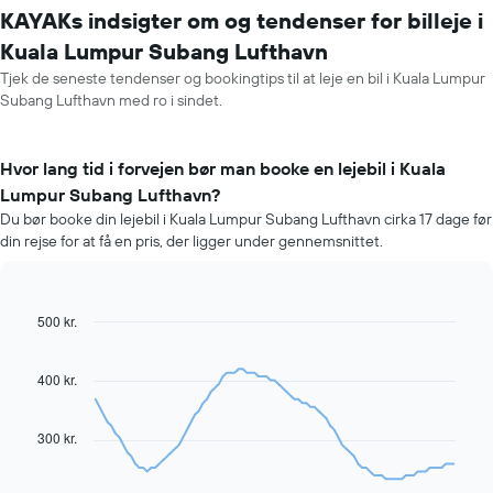
KAYAKs indsigter om og tendenser for billeje i
Kuala Lumpur Subang Lufthavn
Tjek de seneste tendenser og bookingtips til at leje en bil i Kuala Lumpur
Subang Lufthavn med ro i sindet.
Hvor lang tid i forvejen bør man booke en lejebil i Kuala
Lumpur Subang Lufthavn?
Du bør booke din lejebil i Kuala Lumpur Subang Lufthavn cirka 17 dage før
din rejse for at få en pris, der ligger under gennemsnittet.
500 kr.
Line
Chart
graphic.
chart
with
91
400 kr.
data
points.
300 kr.
Følgende
diagram