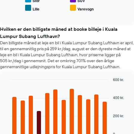
pris
Stor
SUV
før
for
bookingen
Lille
Varevogn
End
populære
Diagrammet
of
biltyper
interactive
har
chart
1
Hvilken er den billigste måned at booke billeje i Kuala
y-
Lumpur Subang Lufthavn?
akse,
der
Den billigste måned at leje en bil i Kuala Lumpur Subang Lufthavn er april,
viser
til en gennemsnitlig pris på 259 kr./dag. august er den dyreste måned at
den
leje en bil i Kuala Lumpur Subang Lufthavn, hvor priserne ligger på
gennemsnitlige
505 kr./dag i gennemsnit. Det er omkring 701% over den årlige
pris
gennemsnitlige udlejningspris for Kuala Lumpur Subang Lufthavn.
for
en
600 kr.
lejebil
Bar
Chart
graphic.
chart
with
400 kr.
12
bars.
200 kr.
Følgende
diagram
viser
den
0