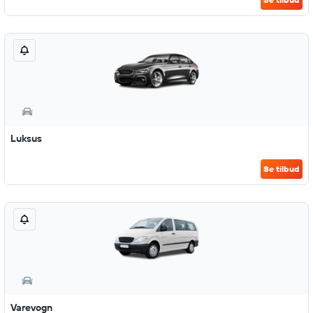
Luksus
Se tilbud
Varevogn