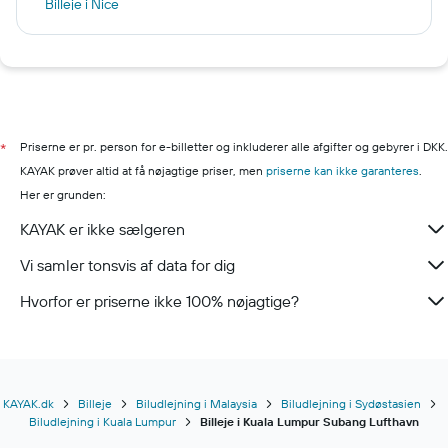
Billeje i Nice
Billeje i Flensborg
Billeje i Palma de Mallorca
Billeje i Zagreb
Billeje i Barcelona
Billeje i Aarhus
Priserne er pr. person for e-billetter og inkluderer alle afgifter og gebyrer i DKK.
*
KAYAK prøver altid at få nøjagtige priser, men
priserne kan ikke garanteres
.
Her er grunden:
KAYAK er ikke sælgeren
Vi samler tonsvis af data for dig
Hvorfor er priserne ikke 100% nøjagtige?
KAYAK.dk
Billeje
Biludlejning i Malaysia
Biludlejning i Sydøstasien
Biludlejning i Kuala Lumpur
Billeje i Kuala Lumpur Subang Lufthavn