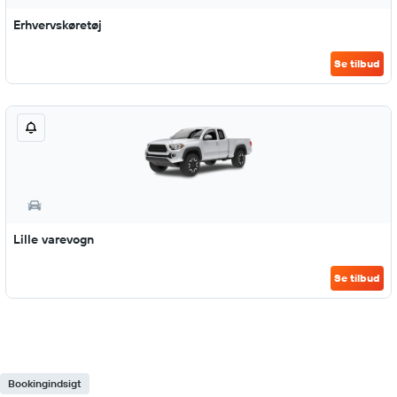
Erhvervskøretøj
Se tilbud
Lille varevogn
Se tilbud
Bookingindsigt