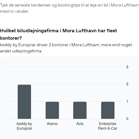
Tjek de seneste tendenser og bookingtips til at leje en bil i Mora Lufthavn
med ro i sindet.
Hvilket biludlejningsfirma i Mora Lufthavn har flest
kontorer?
keddy by Europcar driver 2 kontorer i Mora Lufthavn, mere end noget
andet udlejningsfirma.
3
Bar
Chart
graphic.
chart
with
2
4
bars.
1
Følgende
diagram
viser
0
de
keddy by
Alamo
Avis
Enterprise
Europcar
Rent-A-Car
fire
End
of
biludlejningsfirmaer,
interactive