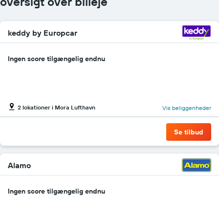
oversigt over billeje
udlejningsbil
for
de
keddy by Europcar
angivne
firmaer
Ingen score tilgængelig endnu
2 lokationer i Mora Lufthavn
Vis beliggenheder
Se tilbud
Alamo
Ingen score tilgængelig endnu