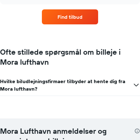
der
chart
har
flest
Find tilbud
lokationer
Diagrammet
har
1
x-
akse,
Ofte stillede spørgsmål om billeje i
der
Mora lufthavn
viser
biludlejningsfirmaer
Diagrammet
har
Hvilke biludlejningsfirmaer tilbyder at hente dig fra
1
Mora lufthavn?
y-
akse,
der
viser
den
billigste
pris
Mora Lufthavn anmeldelser og
på
en