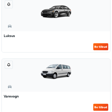
Luksus
Se tilbud
Varevogn
Se tilbud