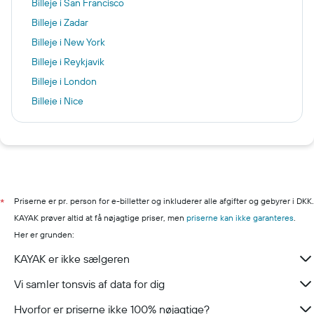
Billeje i San Francisco
Billeje i Zadar
Billeje i New York
Billeje i Reykjavik
Billeje i London
Billeje i Nice
Billeje i Flensborg
Billeje i Palma de Mallorca
Billeje i Zagreb
Billeje i Barcelona
Billeje i Aarhus
Priserne er pr. person for e-billetter og inkluderer alle afgifter og gebyrer i DKK.
*
KAYAK prøver altid at få nøjagtige priser, men
priserne kan ikke garanteres
.
Her er grunden:
KAYAK er ikke sælgeren
Vi samler tonsvis af data for dig
Hvorfor er priserne ikke 100% nøjagtige?