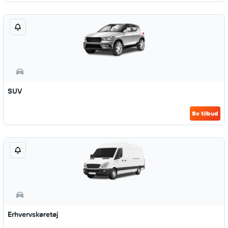
SUV
Se tilbud
Erhvervskøretøj