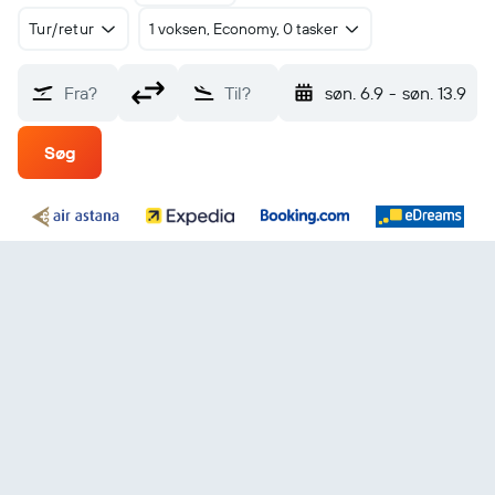
Tur/retur
1 voksen, Economy, 0 tasker
Fra?
Til?
søn. 6.9
-
søn. 13.9
Søg