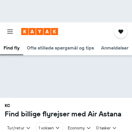
Find fly
Ofte stillede spørgsmål og tips
Anmeldelser
KC
Find billige flyrejser med Air Astana
Tur/retur
1 voksen
Economy
0 tasker