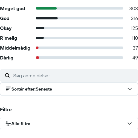
Meget god
303
God
316
Okay
125
Rimelig
110
Middelmådig
37
Dårlig
49
Sortér efter
:
Seneste
Filtre
Alle filtre