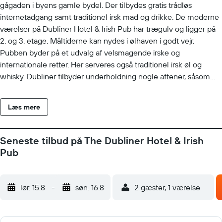
gågaden i byens gamle bydel. Der tilbydes gratis trådløs
internetadgang samt traditionel irsk mad og drikke. De moderne
værelser på Dubliner Hotel & Irish Pub har trægulv og ligger på
2. og 3. etage. Måltiderne kan nydes i ølhaven i godt vejr.
Pubben byder på et udvalg af velsmagende irske og
internationale retter. Her serveres også traditionel irsk øl og
whisky. Dubliner tilbyder underholdning nogle aftener, såsom
pubquizzer og levende traditionel irsk musik.
Læs mere
Seneste tilbud på The Dubliner Hotel & Irish
Pub
lør. 15.8
-
søn. 16.8
2 gæster, 1 værelse