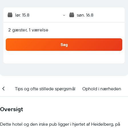
lør. 15.8
-
søn. 16.8
2 gæster, 1 værelse
Søg
nhed
Tips og ofte stillede spørgsmål
Ophold i nærheden
Oversigt
Dette hotel og den irske pub ligger i hjertet af Heidelberg, på