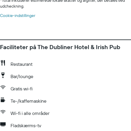
*
Total inkluderer estimerede lokale skatter og afgifter, der betales ved
udcheckning.
Cookie-indstillinger
Faciliteter på The Dubliner Hotel & Irish Pub
Restaurant
Bar/lounge
Gratis wi-fi
Te-/kaffemaskine
Wi-fi i alle områder
Fladskærms-tv