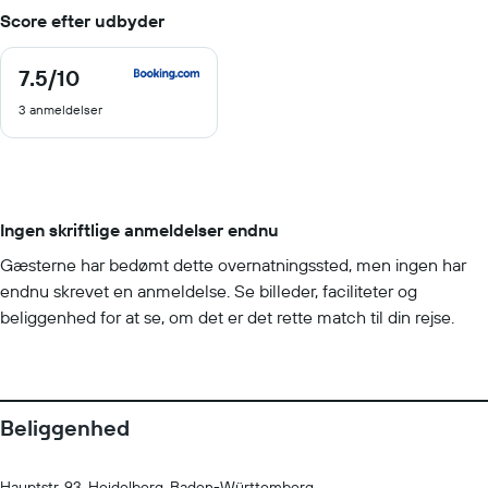
Score efter udbyder
7.5
/10
7.5
ud
3 anmeldelser
af
10
Ingen skriftlige anmeldelser endnu
Gæsterne har bedømt dette overnatningssted, men ingen har
endnu skrevet en anmeldelse. Se billeder, faciliteter og
beliggenhed for at se, om det er det rette match til din rejse.
Beliggenhed
Hauptstr. 93, Heidelberg, Baden-Württemberg