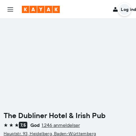
Log in
The Dubliner Hotel & Irish Pub
God
1.246 anmeldelser
7,5
3 stjerner
Hauptstr. 93, Heidelberg, Baden-Württemberg