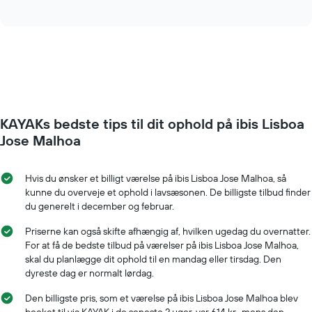
of
prisen
interactive
1
på
chart
y-
et
akse,
værelse
der
ændrer
viser
sig,
den
når
gennemsnitlige
datoen
pris
for
for
KAYAKs bedste tips til dit ophold på ibis Lisboa
opholdet
et
nærmer
Jose Malhoa
værelse
sig
Diagrammet
har
Hvis du ønsker et billigt værelse på ibis Lisboa Jose Malhoa, så
1
kunne du overveje et ophold i lavsæsonen. De billigste tilbud finder
x-
du generelt i december og februar.
akse,
der
Priserne kan også skifte afhængig af, hvilken ugedag du overnatter.
viser
For at få de bedste tilbud på værelser på ibis Lisboa Jose Malhoa,
antallet
skal du planlægge dit ophold til en mandag eller tirsdag. Den
af
dyreste dag er normalt lørdag.
dage
før
Den billigste pris, som et værelse på ibis Lisboa Jose Malhoa blev
opholdet