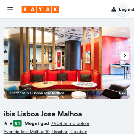
Log in
Billeder af ibis Lisboa Jose Malhoa
1/42
ibis Lisboa Jose Malhoa
Meget god
7.908 anmeldelser
8,1
2 stjerner
Avenida Jose Malhoa 10, Lissabon, Lissabon