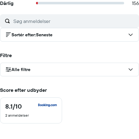
Dårlig
156
Sortér efter
:
Seneste
Filtre
Alle filtre
Score efter udbyder
8.1
/10
8.1
ud
2 anmeldelser
af
10