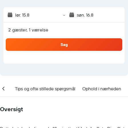
lør. 15.8
-
søn. 16.8
2 gæster, 1 værelse
Søg
ooke
Tips og ofte stillede spørgsmål
Ophold i nærheden
Oversigt