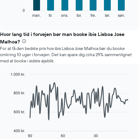
viser
Følgende
0
måneder.
diagram
man.
tir.
ons.
tor.
fre.
lør.
søn.
End
Diagrammet
of
viser
har
interactive
den
chart
1
gennemsnitlige
Hvor lang tid i forvejen bør man booke ibis Lisboa Jose
y-
pris
akse,
Malhoa?
for
der
For at få den bedste pris hos ibis Lisboa Jose Malhoa bør du booke
et
viser
omkring 10 uger i forvejen. Det kan spare dig cirka 29% sammenlignet
værelse
den
med at booke i sidste øjeblik.
hver
gennemsnitlige
dag
pris
i
1.000 kr.
for
ugen
Line
Chart
et
Diagrammet
graphic.
chart
værelse
with
har
800 kr.
90
1
data
x-
points.
akse,
600 kr.
der
Følgende
viser
diagram
ugedagene.
viser,
400 kr.
Diagrammet
hvordan
90
60
30
End
har