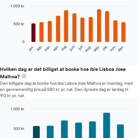
1.000 kr.
Bar
Chart
graphic.
chart
with
500 kr.
12
bars.
0
Følgende
feb.
maj
aug.
nov.
mar.
juni
sep.
dec.
jan.
apr.
juli
okt.
diagram
End
of
viser
interactive
den
chart
gennemsnitlige
Hvilken dag er det billigst at booke hos ibis Lisboa Jose
pris
Malhoa?
for
Den billigste dag at booke hos ibis Lisboa Jose Malhoa er mandag, med
et
en gennemsnitlig pris på 580 kr. pr. nat. Den dyreste dag er lørdag til
værelse
912 kr. pr. nat.
hver
måned
Diagrammet
1.000 kr.
har
Bar
Chart
1
graphic.
chart
with
x-
500 kr.
7
akse,
bars.
der