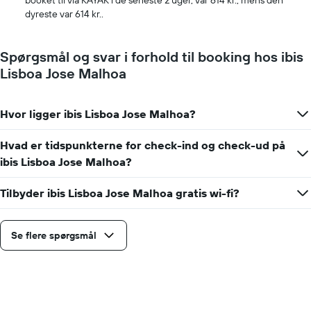
booket til via KAYAK i de seneste 2 uger, var 614 kr., mens den
Diagrammet
dyreste var 614 kr..
har
1
y-
Spørgsmål og svar i forhold til booking hos ibis
akse,
Lisboa Jose Malhoa
der
viser
den
Hvor ligger ibis Lisboa Jose Malhoa?
gennemsnitlige
pris
for
Hvad er tidspunkterne for check-ind og check-ud på
et
ibis Lisboa Jose Malhoa?
værelse
Tilbyder ibis Lisboa Jose Malhoa gratis wi-fi?
Se flere spørgsmål