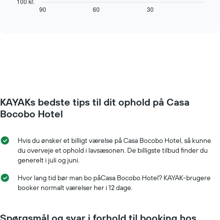
100 kr.
Diagrammet
hvordan
90
60
30
End
har
of
prisen
interactive
1
på
chart
y-
et
akse,
værelse
der
ændrer
viser
sig,
den
når
gennemsnitlige
datoen
pris
for
for
KAYAKs bedste tips til dit ophold på Casa
opholdet
et
nærmer
Bocobo Hotel
værelse
sig
Diagrammet
har
Hvis du ønsker et billigt værelse på Casa Bocobo Hotel, så kunne
1
du overveje et ophold i lavsæsonen. De billigste tilbud finder du
x-
generelt i juli og juni.
akse,
der
Hvor lang tid bør man bo påCasa Bocobo Hotel? KAYAK-brugere
viser
booker normalt værelser her i 12 dage.
antallet
af
dage
Spørgsmål og svar i forhold til booking hos