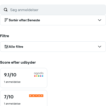
Sortér efter
:
Seneste
Filtre
Alle filtre
Score efter udbyder
9.1
/10
9.1
ud
1 anmeldelse
af
10
7
/10
7
ud
1 anmeldelse
af