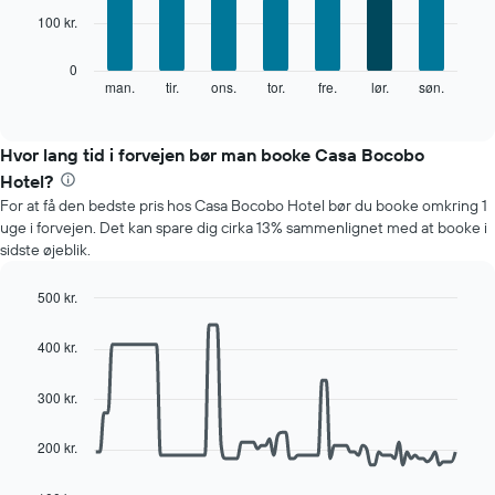
7
akse,
100 kr.
bars.
der
viser
Følgende
0
måneder.
diagram
man.
tir.
ons.
tor.
fre.
lør.
søn.
End
Diagrammet
of
viser
har
interactive
den
chart
1
gennemsnitlige
Hvor lang tid i forvejen bør man booke Casa Bocobo
y-
pris
akse,
Hotel?
for
der
For at få den bedste pris hos Casa Bocobo Hotel bør du booke omkring 1
et
viser
uge i forvejen. Det kan spare dig cirka 13% sammenlignet med at booke i
værelse
den
sidste øjeblik.
hver
gennemsnitlige
dag
pris
i
500 kr.
for
ugen
Line
Chart
et
Diagrammet
graphic.
chart
værelse
400 kr.
with
har
90
1
data
300 kr.
x-
points.
akse,
der
200 kr.
Følgende
viser
diagram
ugedagene.
viser,