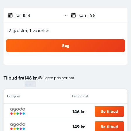
lør. 15.8
-
søn. 16.8
2 gæster, 1 værelse
Søg
Tilbud fra
146 kr.
/
Billigste pris per nat
Udbyder
I alt pr. nat
146 kr.
Se tilbud
149 kr.
Se tilbud