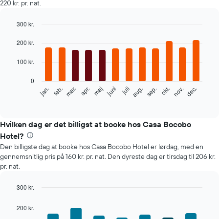
220 kr. pr. nat.
300 kr.
Bar
Chart
graphic.
200 kr.
chart
with
12
100 kr.
bars.
0
Følgende
feb.
maj
aug.
nov.
jan.
apr.
juli
okt.
mar.
juni
sep.
dec.
diagram
End
of
viser
interactive
den
chart
gennemsnitlige
Hvilken dag er det billigst at booke hos Casa Bocobo
pris
Hotel?
for
Den billigste dag at booke hos Casa Bocobo Hotel er lørdag, med en
et
gennemsnitlig pris på 160 kr. pr. nat. Den dyreste dag er tirsdag til 206 kr.
værelse
pr. nat.
hver
måned
Diagrammet
300 kr.
har
Bar
Chart
1
graphic.
chart
200 kr.
with
x-