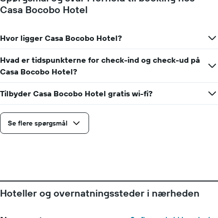
før
Casa Bocobo Hotel
opholdet
Diagrammet
har
Hvor ligger Casa Bocobo Hotel?
1
y-
akse,
Hvad er tidspunkterne for check-ind og check-ud på
der
Casa Bocobo Hotel?
viser
den
Tilbyder Casa Bocobo Hotel gratis wi-fi?
gennemsnitlige
pris
for
Se flere spørgsmål
et
værelse
Hoteller og overnatningssteder i nærheden