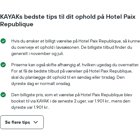
gennemsnitlige
datoen
pris
for
for
KAYAKs bedste tips til dit ophold på Hotel Paix
opholdet
et
nærmer
Republique
værelse
sig
Diagrammet
har
Hvis du ønsker et billigt værelse på Hotel Paix Republique, så kunne
1
du overveje et ophold i lavsæsonen. De billigste tilbud finder du
x-
generelt i november og juli.
akse,
der
Priserne kan også skifte afhængig af, hvilken ugedag du overnatter.
viser
For at få de bedste tilbud på værelser på Hotel Paix Republique,
antallet
skal du planlægge dit ophold til en søndag eller tirsdag. Den
af
dyreste dag er normalt onsdag.
dage
før
Den billigste pris, som et værelse på Hotel Paix Republique blev
opholdet
booket til via KAYAK i de seneste 2 uger, var 1.901 kr., mens den
Diagrammet
dyreste var 1.901 kr..
har
1
Se flere tips
y-
akse,
der