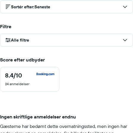
Sortér efter
:
Seneste
Filtre
Alle filtre
Score efter udbyder
8.4
/10
8.4
ud
24 anmeldelser
af
10
Ingen skriftlige anmeldelser endnu
Gæsterne har bedømt dette overnatningssted, men ingen har