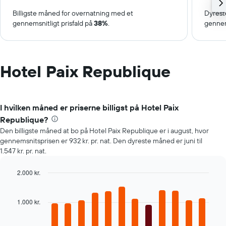
Billigste måned for overnatning med et
Dyrest
gennemsnitligt prisfald på
38%
.
gennem
Hotel Paix Republique
I hvilken måned er priserne billigst på Hotel Paix
Republique?
Den billigste måned at bo på Hotel Paix Republique er i august, hvor
gennemsnitsprisen er 932 kr. pr. nat. Den dyreste måned er juni til
1.547 kr. pr. nat.
2.000 kr.
Bar
Chart
graphic.
chart
with
1.000 kr.
12
bars.