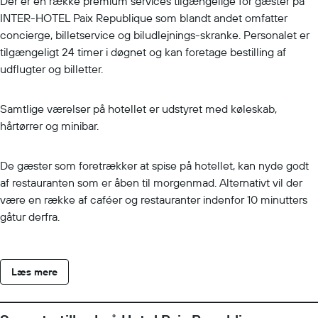
Der er en række premium services tilgængelige for gæster på
INTER-HOTEL Paix Republique som blandt andet omfatter
concierge, billetservice og biludlejnings-skranke. Personalet er
tilgængeligt 24 timer i døgnet og kan foretage bestilling af
udflugter og billetter.
Samtlige værelser på hotellet er udstyret med køleskab,
hårtørrer og minibar.
De gæster som foretrækker at spise på hotellet, kan nyde godt
af restauranten som er åben til morgenmad. Alternativt vil der
være en række af caféer og restauranter indenfor 10 minutters
gåtur derfra.
Læs mere