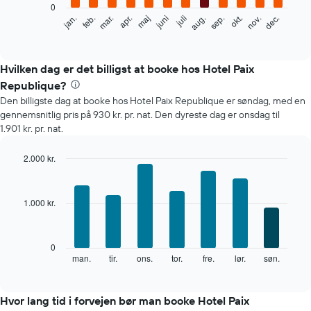
0
Følgende
feb.
maj
aug.
nov.
mar.
juni
sep.
dec.
jan.
apr.
juli
okt.
diagram
End
of
viser
interactive
den
chart
gennemsnitlige
Hvilken dag er det billigst at booke hos Hotel Paix
pris
Republique?
for
Den billigste dag at booke hos Hotel Paix Republique er søndag, med en
et
gennemsnitlig pris på 930 kr. pr. nat. Den dyreste dag er onsdag til
værelse
1.901 kr. pr. nat.
hver
måned
Diagrammet
2.000 kr.
har
Bar
Chart
1
graphic.
chart
with
x-
1.000 kr.
7
akse,
bars.
der
viser
Følgende
0
måneder.
diagram
man.
tir.
ons.
tor.
fre.
lør.
søn.
End
Diagrammet
of
viser
har
interactive
den
chart
1
gennemsnitlige
Hvor lang tid i forvejen bør man booke Hotel Paix
y-
pris