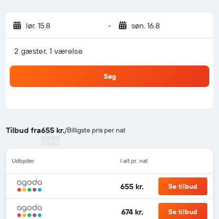
lør. 15.8
-
søn. 16.8
2 gæster, 1 værelse
Søg
Tilbud fra
655 kr.
/
Billigste pris per nat
Udbyder
I alt pr. nat
655 kr.
Se tilbud
674 kr.
Se tilbud