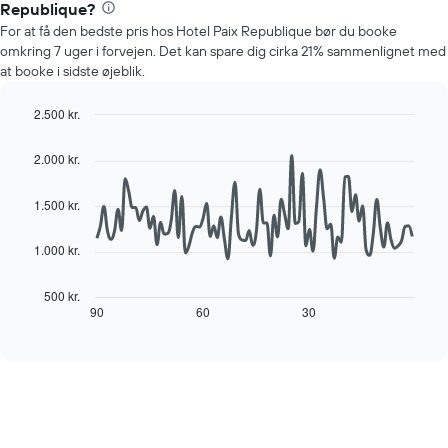
akse,
Republique?
for
der
For at få den bedste pris hos Hotel Paix Republique bør du booke
et
viser
omkring 7 uger i forvejen. Det kan spare dig cirka 21% sammenlignet med
værelse
den
at booke i sidste øjeblik.
hver
gennemsnitlige
dag
pris
i
2.500 kr.
for
ugen
Line
Chart
et
Diagrammet
graphic.
chart
værelse
2.000 kr.
with
har
90
1
data
1.500 kr.
x-
points.
akse,
der
1.000 kr.
Følgende
viser
diagram
ugedagene.
viser,
500 kr.
Diagrammet
hvordan
90
60
30
End
har
of
prisen
interactive
1
på
chart
y-
et
akse,
værelse
der
ændrer
viser
sig,
den
når