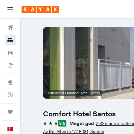
Fly
Hotel
Billeje
Pakkerejser
Explore
Billeder af Comfort Hotel Santos
Flytracker
Trips
Comfort Hotel Santos
Meget god
2.826 anmeldelse
8,5
3 stjerner
Dansk
Av Rei Alberto 177 E 181, Santos