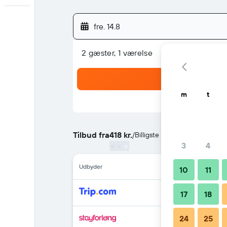
fre. 14.8
2 gæster, 1 værelse
m
t
Tilbud fra
418 kr.
/
Billigste pris per nat
3
4
Udbyder
10
11
17
18
24
25