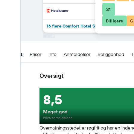
31
Billigere
G
16 flere Comfort Hotel Santos tilbud
Oversigt
Priser
Info
Anmeldelser
Beliggenhed
T
Oversigt
8,5
Meget god
2826 anmeldelser
Overnatningsstedet er røgfrit og har en inde