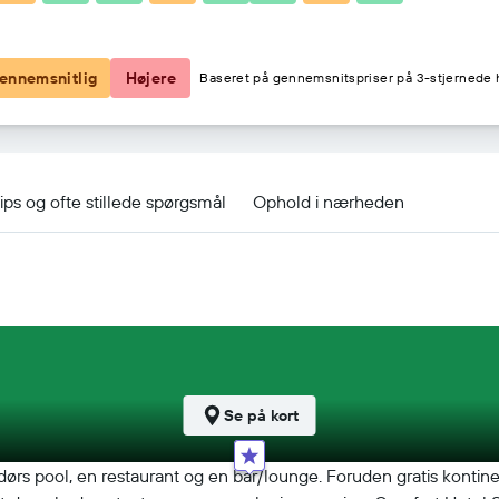
525 kr.
ennemsnitlig
Højere
Baseret på gennemsnitspriser på 3-stjernede h
ips og ofte stillede spørgsmål
Ophold i nærheden
Se på kort
ndørs pool, en restaurant og en bar/lounge. Foruden gratis konti