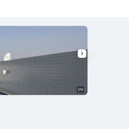
1/14
Andet