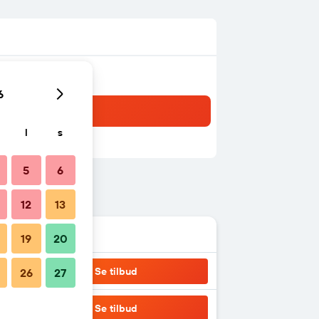
6
l
s
5
6
12
13
19
20
Se tilbud
26
27
Se tilbud