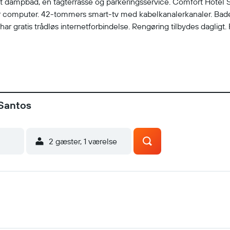
r et dampbad, en tagterrasse og parkeringsservice. Comfort Hotel 
 computer. 42-tommers smart-tv med kabelkanalerkanaler. Badev
s har gratis trådløs internetforbindelse. Rengøring tilbydes dagligt.
 Santos
2 gæster, 1 værelse