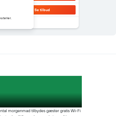
Se tilbud
oteller.
nental morgenmad tilbydes gæster gratis Wi-Fi