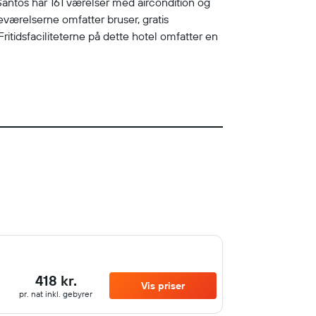
Santos har 161 værelser med aircondition og
ærelserne omfatter bruser, gratis
 Fritidsfaciliteterne på dette hotel omfatter en
418 kr.
Vis priser
pr. nat inkl. gebyrer