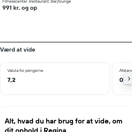
Fitnesscenter, Restaurant, Bar/lounge
991 kr. og op
Værd at vide
Valuta for pengerne
Afstan
7,2
0,7 
Alt, hvad du har brug for at vide, om
dit ophold i Regina