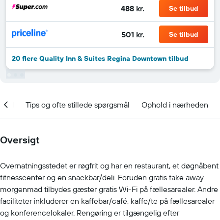
488 kr.
Se tilbud
501 kr.
Se tilbud
20 flere Quality Inn & Suites Regina Downtown tilbud
nhed
Tips og ofte stillede spørgsmål
Ophold i nærheden
Oversigt
Overnatningsstedet er røgfrit og har en restaurant, et døgnåbent
fitnesscenter og en snackbar/deli. Foruden gratis take away-
morgenmad tilbydes gæster gratis Wi-Fi på fællesarealer. Andre
faciliteter inkluderer en kaffebar/café, kaffe/te på fællesarealer
og konferencelokaler. Rengøring er tilgængelig efter