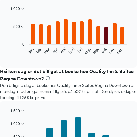
1.000 kr.
Bar
Chart
graphic.
chart
with
500 kr.
12
bars.
0
Følgende
feb.
maj
aug.
nov.
mar.
juni
sep.
dec.
jan.
apr.
juli
okt.
diagram
End
of
viser
interactive
den
chart
gennemsnitlige
Hvilken dag er det billigst at booke hos Quality Inn & Suites
pris
Regina Downtown?
for
Den billigste dag at booke hos Quality Inn & Suites Regina Downtown er
et
mandag, med en gennemsnitlig pris på 502 kr. pr. nat. Den dyreste dag er
værelse
torsdag til 1.268 kr. pr. nat.
hver
måned
Diagrammet
1.500 kr.
har
Bar
Chart
1
graphic.
chart
1.000 kr.
with
x-
7
akse,
500 kr.
bars.