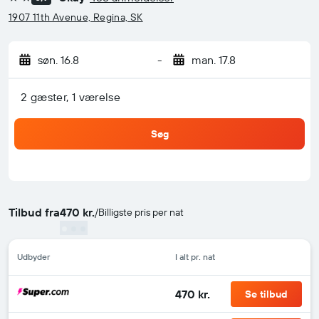
2 stjerner
1907 11th Avenue, Regina, SK
søn. 16.8
-
man. 17.8
2 gæster, 1 værelse
Søg
Tilbud fra
470 kr.
/
Billigste pris per nat
Udbyder
I alt pr. nat
470 kr.
Se tilbud