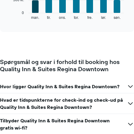
der
viser
Følgende
0
måneder.
diagram
man.
tir.
ons.
tor.
fre.
lør.
søn.
End
Diagrammet
of
viser
har
interactive
den
chart
1
gennemsnitlige
y-
pris
akse,
for
der
et
viser
værelse
den
Spørgsmål og svar i forhold til booking hos
hver
gennemsnitlige
Quality Inn & Suites Regina Downtown
dag
pris
i
for
ugen
et
Diagrammet
Hvor ligger Quality Inn & Suites Regina Downtown?
værelse
har
1
Hvad er tidspunkterne for check-ind og check-ud på
x-
Quality Inn & Suites Regina Downtown?
akse,
der
viser
Tilbyder Quality Inn & Suites Regina Downtown
ugedagene.
gratis wi-fi?
Diagrammet