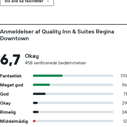
Vis alle 52 faciliteter
Anmeldelser af Quality Inn & Suites Regina
Downtown
6,7
Okay
458 verificerede bedømmelser
Fantastisk
170
Meget god
96
God
71
Okay
29
Rimelig
34
Middelmådig
12