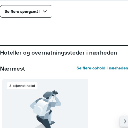
har
1
Se flere spørgsmål
y-
akse,
der
viser
den
gennemsnitlige
pris
for
Hoteller og overnatningssteder i nærheden
et
værelse
Nærmest
Se flere ophold i nærheden
3-stjernet hotel