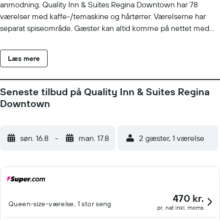
anmodning. Quality Inn & Suites Regina Downtown har 78
værelser med kaffe-/temaskine og hårtørrer. Værelserne har
separat spiseområde. Gæster kan altid komme på nettet med
den gratis trådløse internetforbindelse. Badeværelserne
omfatter badekar eller bruser. Af forretningsvenlige faciliteter
Læs mere
kan nævnes skriveborde og kontorstole samt telefon. Der er
mulighed for gratis lokalopkald (begrænsninger kan
forekomme). Værelserne kan desuden have
Seneste tilbud på Quality Inn & Suites Regina
strygejern/strygebræt og mørklægningsgardiner. Der kan
Downtown
anmodes om udskiftning af håndklæder og udskiftning af
sengetøj. Rengøring tilbydes efter anmodning. Fritidsfaciliteterne
på dette hotel omfatter døgnåbne fitnessfaciliteter. Gæster
søn. 16.8
-
man. 17.8
2 gæster, 1 værelse
under 18 år har ikke adgang til fitnessfaciliteter.
470 kr.
Queen-size-værelse, 1 stor seng
pr. nat inkl. moms