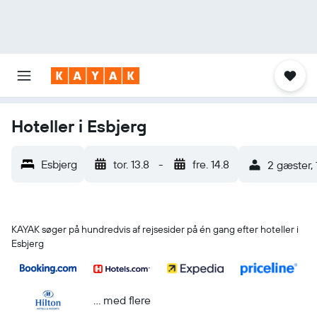
Hoteller i Esbjerg
Esbjerg
tor. 13.8
-
fre. 14.8
2 gæster, 
KAYAK søger på hundredvis af rejsesider på én gang efter hoteller i
Esbjerg
... med flere