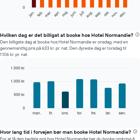
0
Følgende
feb.
maj
aug.
nov.
mar.
juni
sep.
dec.
jan.
apr.
juli
okt.
diagram
End
of
viser
interactive
den
chart
gennemsnitlige
Hvilken dag er det billigst at booke hos Hotel Normandie?
pris
Den billigste dag at booke hos Hotel Normandie er onsdag, med en
for
gennemsnitlig pris på 633 kr. pr. nat. Den dyreste dag er torsdag til
et
1.106 kr. pr. nat.
værelse
hver
1.500 kr.
måned
Bar
Diagrammet
Chart
graphic.
chart
har
1.000 kr.
with
1
7
x-
500 kr.
bars.
akse,
der
Følgende
0
viser
diagram
man.
tir.
ons.
tor.
fre.
lør.
søn.
End
måneder.
of
viser
interactive
Diagrammet
den
chart
har
gennemsnitlige
Hvor lang tid i forvejen bør man booke Hotel Normandie?
1
pris
For at få den bedste pris hos Hotel Normandie bør du booke omkring 6