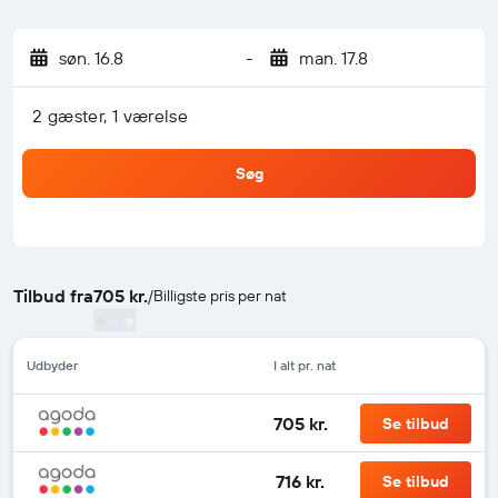
søn. 16.8
-
man. 17.8
2 gæster, 1 værelse
Søg
Tilbud fra
705 kr.
/
Billigste pris per nat
Udbyder
I alt pr. nat
705 kr.
Se tilbud
716 kr.
Se tilbud