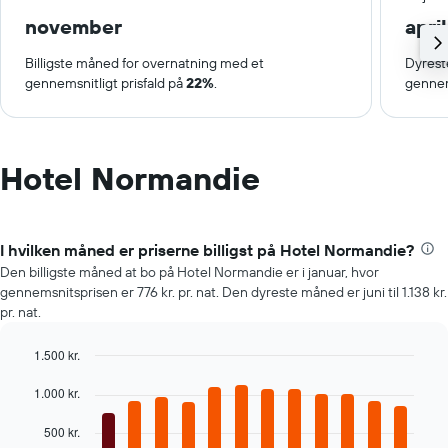
november
april
Billigste måned for overnatning med et
Dyrest
gennemsnitligt prisfald på
22%
.
gennem
Hotel Normandie
I hvilken måned er priserne billigst på Hotel Normandie?
Den billigste måned at bo på Hotel Normandie er i januar, hvor
gennemsnitsprisen er 776 kr. pr. nat. Den dyreste måned er juni til 1.138 kr.
pr. nat.
1.500 kr.
Bar
Chart
graphic.
1.000 kr.
chart
with
12
500 kr.
bars.