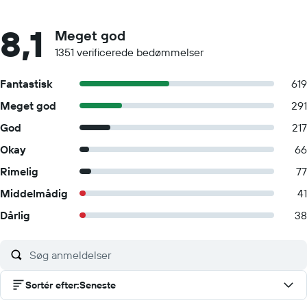
8,1
Meget god
1351 verificerede bedømmelser
Fantastisk
619
Meget god
291
God
217
Okay
66
Rimelig
77
Middelmådig
41
Dårlig
38
Sortér efter
:
Seneste