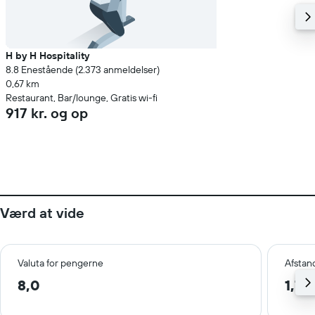
H by H Hospitality
8.8 Enestående (2.373 anmeldelser)
0,67 km
Restaurant, Bar/lounge, Gratis wi-fi
917 kr. og op
Værd at vide
Valuta for pengerne
Afstan
8,0
1,7 