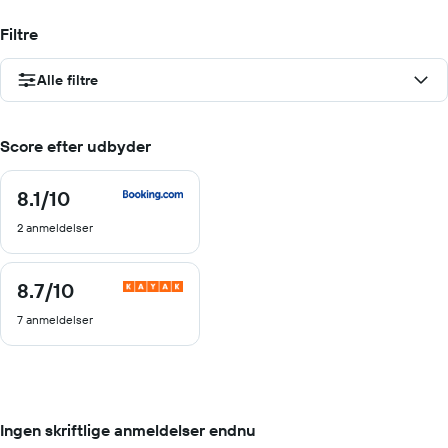
Filtre
Alle filtre
Score efter udbyder
8.1
/10
8.1
ud
2 anmeldelser
af
10
8.7
/10
8.7
ud
7 anmeldelser
af
10
Ingen skriftlige anmeldelser endnu