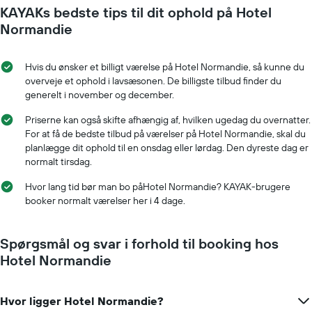
KAYAKs bedste tips til dit ophold på Hotel
pris
opholdet
for
nærmer
Normandie
et
sig
værelse
Diagrammet
har
Hvis du ønsker et billigt værelse på Hotel Normandie, så kunne du
1
overveje et ophold i lavsæsonen. De billigste tilbud finder du
x-
generelt i november og december.
akse,
der
Priserne kan også skifte afhængig af, hvilken ugedag du overnatter.
viser
For at få de bedste tilbud på værelser på Hotel Normandie, skal du
antallet
planlægge dit ophold til en onsdag eller lørdag. Den dyreste dag er
af
normalt tirsdag.
dage
før
Hvor lang tid bør man bo påHotel Normandie? KAYAK-brugere
opholdet
booker normalt værelser her i 4 dage.
Diagrammet
har
1
Spørgsmål og svar i forhold til booking hos
y-
Hotel Normandie
akse,
der
viser
Hvor ligger Hotel Normandie?
den