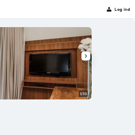
Log ind
1/33
Soveværelse