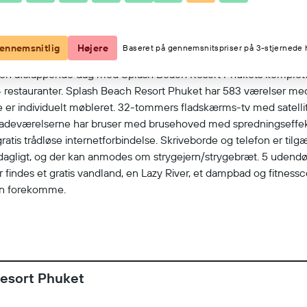
Se på kort
ennemsnitlig
Højere
Baseret på gennemsnitspriser på 3-stjernede h
e en afslappende dag med Splash Beach Resort Phukets komplette
 4 restauranter. Splash Beach Resort Phuket har 583 værelser me
 er individuelt møbleret. 32-tommers fladskærms-tv med satelli
eværelserne har bruser med brusehoved med spredningseffekt, ba
tis trådløse internetforbindelse. Skriveborde og telefon er til
s dagligt, og der kan anmodes om strygejern/strygebræt. 5 ude
findes et gratis vandland, en Lazy River, et dampbad og fitnesscen
kan forekomme.
Resort Phuket