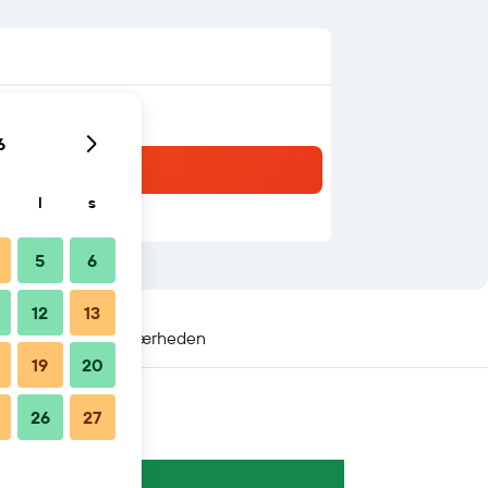
6
l
s
5
6
12
13
gsmål
Ophold i nærheden
19
20
26
27