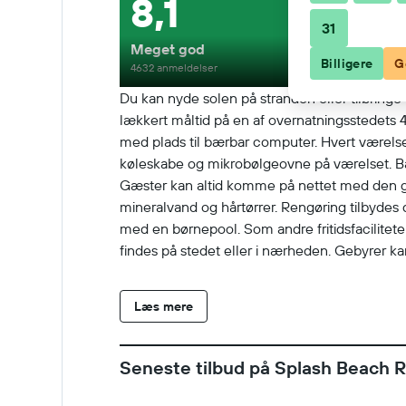
8,1
31
Meget god
Billigere
G
4632 anmeldelser
Du kan nyde solen på stranden eller tilbring
lækkert måltid på en af overnatningsstedets
med plads til bærbar computer. Hvert værelse
køleskabe og mikrobølgeovne på værelset. Bad
Gæster kan altid komme på nettet med den gra
mineralvand og hårtørrer. Rengøring tilbyde
med en børnepool. Som andre fritidsfaciliteter 
findes på stedet eller i nærheden. Gebyrer 
Læs mere
Seneste tilbud på Splash Beach 