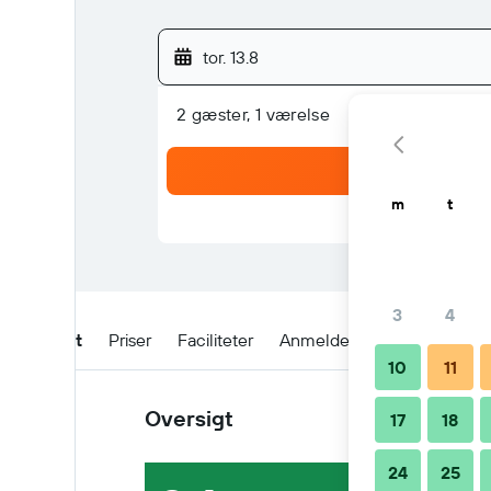
tor. 13.8
2 gæster, 1 værelse
m
t
3
4
Oversigt
Priser
Faciliteter
Anmeldelser
Beliggenh
10
11
Oversigt
17
18
24
25