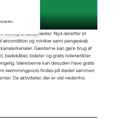
oteller.
 udvalg af spatjenester. Nyd derefter et
d aircondition og minibar samt pengeskab
tkanalerkanaler. Gæsterne kan gøre brug af
dekåber, bideter og gratis toiletartikler.
gængelig. Værelserne kan desuden have gratis
ndørs swimmingpools findes på stedet sammen
ter. De aktiviteter, der er vist nedenfor,