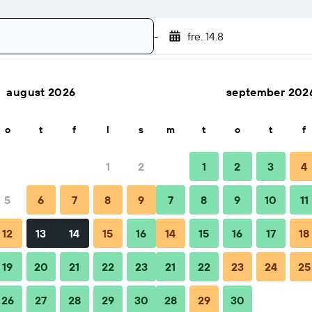
-
fre. 14.8
august 2026
september 202
Søg
o
t
f
l
s
m
t
o
t
f
1
2
1
2
3
4
5
6
7
8
9
7
8
9
10
11
ed
Hvornår er det bedst at booke
Tips og ofte stillede spør
12
13
14
15
16
14
15
16
17
18
19
20
21
22
23
21
22
23
24
25
26
27
28
29
30
28
29
30