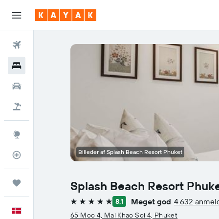
Fly
Hotel
Billeje
Pakkerejser
Explore
Billeder af Splash Beach Resort Phuket
Flytracker
Trips
Splash Beach Resort Phuk
Meget god
4.632 anmeld
8,1
5 stjerner
Dansk
65 Moo 4, Mai Khao Soi 4, Phuket