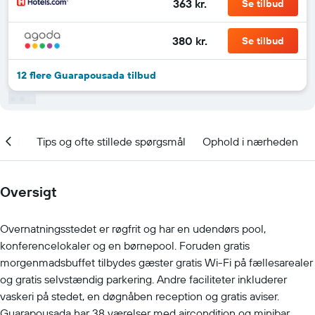
363 kr.
Se tilbud
380 kr.
Se tilbud
12 flere Guarapousada tilbud
nhed
Tips og ofte stillede spørgsmål
Ophold i nærheden
Oversigt
Overnatningsstedet er røgfrit og har en udendørs pool,
konferencelokaler og en børnepool. Foruden gratis
morgenmadsbuffet tilbydes gæster gratis Wi-Fi på fællesarealer
og gratis selvstændig parkering. Andre faciliteter inkluderer
vaskeri på stedet, en døgnåben reception og gratis aviser.
Guarapousada har 38 værelser med aircondition og minibar