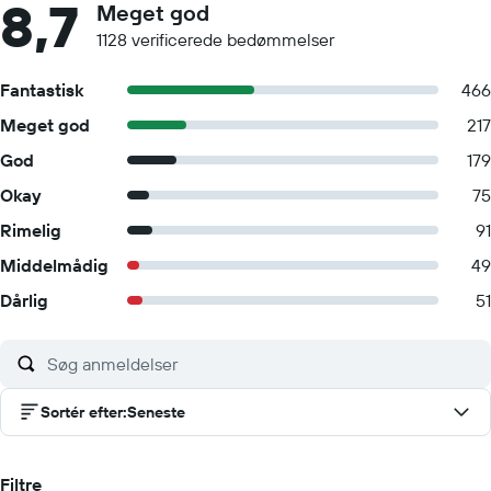
8,7
Meget god
1128 verificerede bedømmelser
Fantastisk
466
Meget god
217
God
179
Okay
75
Rimelig
91
Middelmådig
49
Dårlig
51
Sortér efter
:
Seneste
Filtre