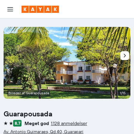
Billeder af Guarapousada
1/15
Guarapousada
Meget god
1.128 anmeldelser
8,7
2 stjerner
Av. Antonio Guimaraes, Qd 40, Guarapari