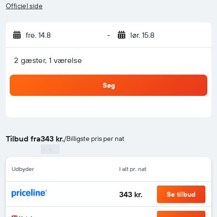
Officiel side
fre. 14.8
-
lør. 15.8
2 gæster, 1 værelse
Søg
Tilbud fra
343 kr.
/
Billigste pris per nat
Udbyder
I alt pr. nat
343 kr.
Se tilbud