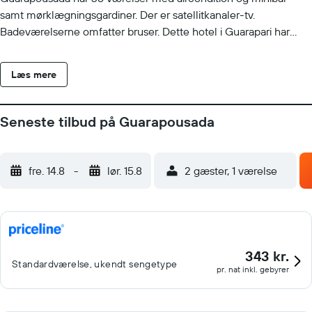
samt mørklægningsgardiner. Der er satellitkanaler-tv.
Badeværelserne omfatter bruser. Dette hotel i Guarapari har
gratis trådløs internetforbindelse. Rengøring tilbydes dagligt.
Udendørs pool og en børnepool findes på stedet. De aktiviteter,
Læs mere
der er vist nedenfor, findes på stedet eller i nærheden. Gebyrer
kan forekomme.
Seneste tilbud på Guarapousada
fre. 14.8
-
lør. 15.8
2 gæster, 1 værelse
343 kr.
Standardværelse, ukendt sengetype
pr. nat inkl. gebyrer