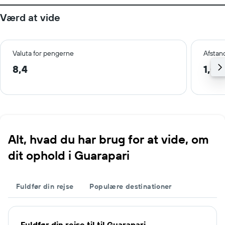
Værd at vide
Valuta for pengerne
Afstan
8,4
1,0 
Alt, hvad du har brug for at vide, om
dit ophold i Guarapari
Fuldfør din rejse
Populære destinationer
Fuldfør din rejse til til Guarapari