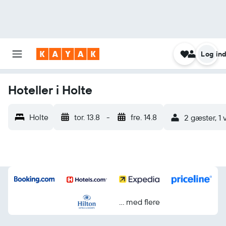
Log in
Hoteller i Holte
Holte
tor. 13.8
-
fre. 14.8
2 gæster, 1
... med flere