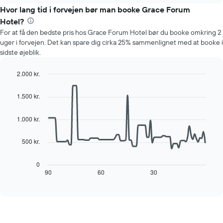
1
gennemsnitlige
Hvor lang tid i forvejen bør man booke Grace Forum
y-
pris
akse,
Hotel?
for
der
For at få den bedste pris hos Grace Forum Hotel bør du booke omkring 2
et
viser
uger i forvejen. Det kan spare dig cirka 25% sammenlignet med at booke i
værelse
den
sidste øjeblik.
hver
gennemsnitlige
dag
pris
i
2.000 kr.
for
ugen
Line
Chart
et
Diagrammet
graphic.
chart
værelse
1.500 kr.
with
har
90
1
data
1.000 kr.
x-
points.
akse,
der
500 kr.
Følgende
viser
diagram
ugedagene.
viser,
0
Diagrammet
hvordan
90
60
30
End
har
of
prisen
interactive
1
på
chart
y-
et
akse,
værelse
der
ændrer