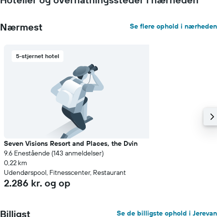
akse,
der
viser
Nærmest
Se flere ophold i nærheden
den
gennemsnitlige
pris
for
5-stjernet hotel
et
værelse
Seven Visions Resort and Places, the Dvin
9.6 Enestående (143 anmeldelser)
0,22 km
Udendørspool, Fitnesscenter, Restaurant
2.286 kr. og op
Billigst
Se de billigste ophold i Jerevan