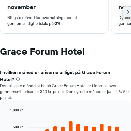
november
nov
Billigste måned for overnatning med et
Dyrest
gennemsnitligt prisfald på
0%
.
gennem
Grace Forum Hotel
I hvilken måned er priserne billigst på Grace Forum
Hotel?
Den billigste måned at bo på Grace Forum Hotel er i februar, hvor
gennemsnitsprisen er 343 kr. pr. nat. Den dyreste måned er juni til 679 kr.
pr. nat.
1.000 kr.
Bar
Chart
graphic.
chart
with
500 kr.
12