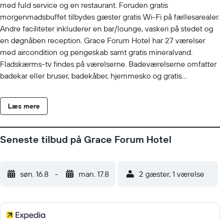
med fuld service og en restaurant. Foruden gratis
morgenmadsbuffet tilbydes gæster gratis Wi-Fi på fællesarealer.
Andre faciliteter inkluderer en bar/lounge, vaskeri på stedet og
en døgnåben reception. Grace Forum Hotel har 27 værelser
med aircondition og pengeskab samt gratis mineralvand.
Fladskærms-tv findes på værelserne. Badeværelserne omfatter
badekar eller bruser, badekåber, hjemmesko og gratis
toiletartikler. Dette hotel i Jerevan har gratis trådløs
internetforbindelse. Af forretningsvenlige faciliteter kan nævnes
Læs mere
skriveborde og telefon. Der er mulighed for gratis lokalopkald
(begrænsninger kan forekomme). Rengøring tilbydes dagligt. 2
indendørs swimmingpools findes på stedet.
Seneste tilbud på Grace Forum Hotel
søn. 16.8
-
man. 17.8
2 gæster, 1 værelse