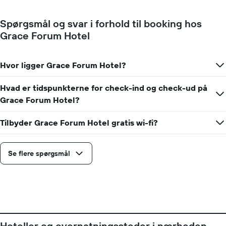
viser
sig,
den
når
gennemsnitlige
Spørgsmål og svar i forhold til booking hos
datoen
pris
Grace Forum Hotel
for
for
opholdet
et
nærmer
værelse
sig
Hvor ligger Grace Forum Hotel?
Diagrammet
har
Hvad er tidspunkterne for check-ind og check-ud på
1
Grace Forum Hotel?
x-
akse,
der
Tilbyder Grace Forum Hotel gratis wi-fi?
viser
antallet
af
Se flere spørgsmål
dage
før
opholdet
Diagrammet
har
1
y-
Hoteller og overnatningssteder i nærheden