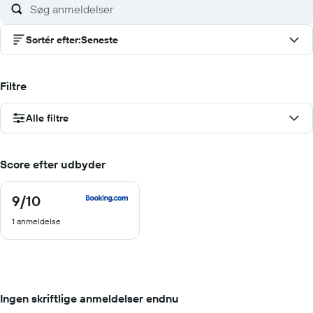
Sortér efter
:
Seneste
Filtre
Alle filtre
Score efter udbyder
9
/10
9
ud
1 anmeldelse
af
10
Ingen skriftlige anmeldelser endnu