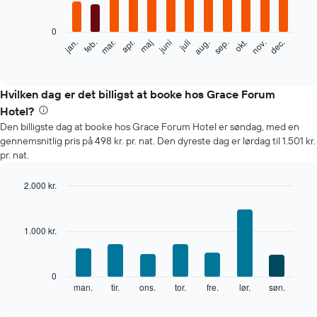
bars.
0
Følgende
feb.
maj
aug.
nov.
mar.
juni
sep.
dec.
jan.
apr.
juli
okt.
diagram
End
of
viser
interactive
den
chart
gennemsnitlige
Hvilken dag er det billigst at booke hos Grace Forum
pris
Hotel?
for
Den billigste dag at booke hos Grace Forum Hotel er søndag, med en
et
gennemsnitlig pris på 498 kr. pr. nat. Den dyreste dag er lørdag til 1.501 kr.
værelse
pr. nat.
hver
måned
Diagrammet
2.000 kr.
har
Bar
Chart
1
graphic.
chart
with
x-
1.000 kr.
7
akse,
bars.
der
viser
Følgende
0
måneder.
diagram
man.
tir.
ons.
tor.
fre.
lør.
søn.
End
Diagrammet
of
viser
har
interactive
den
chart