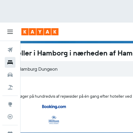
Fly
Hoteller i Hamborg i nærheden af Ha
Hotel
Billeje
Pakkerejser
KAYAK søger på hundredvis af rejsesider på én gang efter hoteller 
Explore
Flytracker