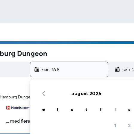
mburg Dungeon
søn. 16.8
-
søn. 
august 2026
ved Hamburg Dungeon i Hamborg
m
t
o
t
f
l
s
... med flere
1
2