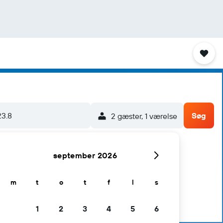
23.8
Søg
2 gæster, 1 værelse
september 2026
m
t
o
t
f
l
s
1
2
3
4
5
6