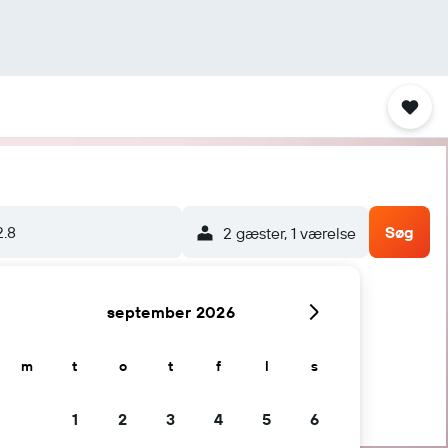
2.8
Søg
2 gæster, 1 værelse
september 2026
m
t
o
t
f
l
s
1
2
3
4
5
6