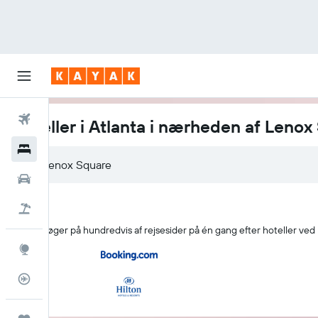
Fly
Hoteller i Atlanta i nærheden af Lenox
Hotel
Billeje
Pakkerejser
KAYAK søger på hundredvis af rejsesider på én gang efter hoteller ved
Explore
Flytracker