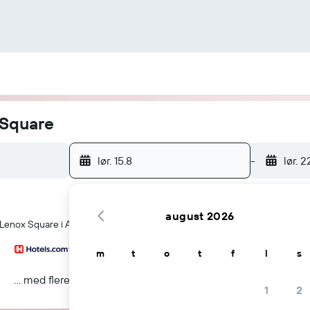
 Square
lør. 15.8
-
lør. 2
august 2026
 Lenox Square i Atlanta
m
t
o
t
f
l
s
... med flere
1
2