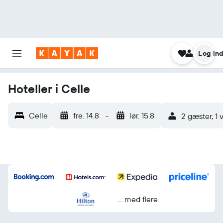
Log in
Hoteller i Celle
Celle
fre. 14.8
-
lør. 15.8
2 gæster, 1 
... med flere