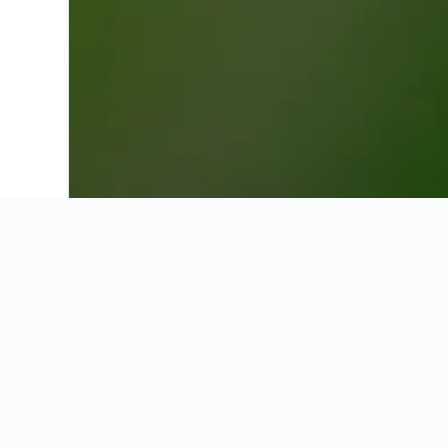
Bookingindsigt
KAYAKs indsigter om
Opdag sæsonbestemte tendenser, de bedste ti
bekymringer.