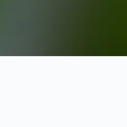
 Center
 dit ophold i nærheden af BB&T Center uden