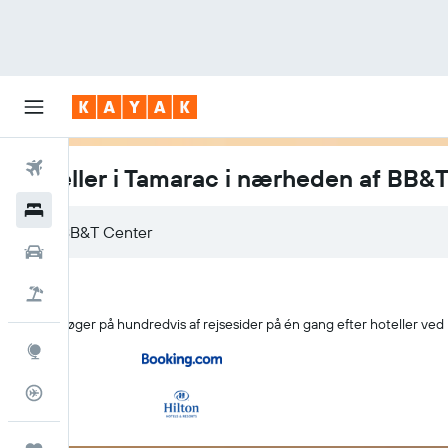
Fly
Hoteller i Tamarac i nærheden af BB&
Hotel
Billeje
Pakkerejser
KAYAK søger på hundredvis af rejsesider på én gang efter hoteller ve
Explore
Flytracker