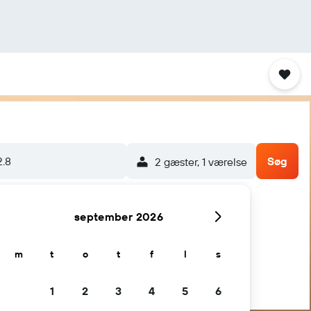
2.8
Søg
2 gæster, 1 værelse
september 2026
m
t
o
t
f
l
s
1
2
3
4
5
6