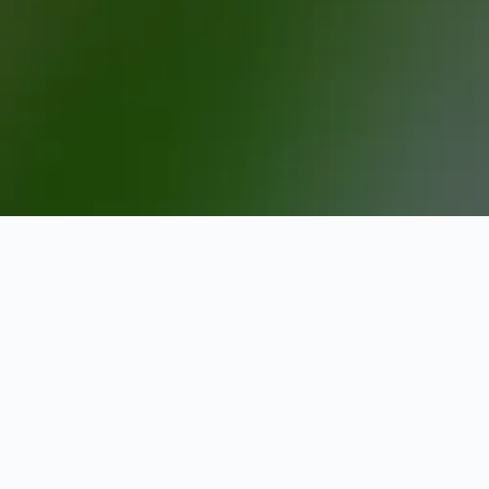
 hoteller i nærheden af BB&T
dspunkter at booke og andre data-drevne tips til at planlægge