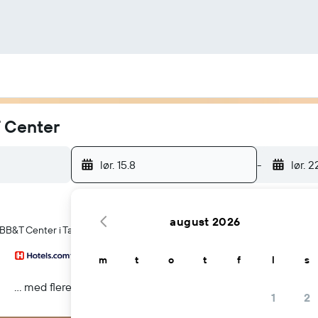
T Center
lør. 15.8
-
lør. 2
august 2026
d BB&T Center i Tamarac
m
t
o
t
f
l
s
... med flere
1
2