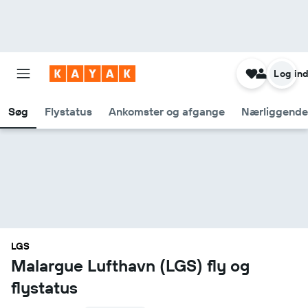
Log in
Søg
Flystatus
Ankomster og afgange
Nærliggende
LGS
Malargue Lufthavn (LGS) fly og
flystatus