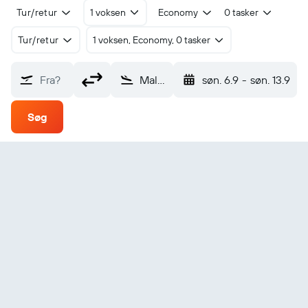
Tur/retur
1 voksen
Economy
0 tasker
Tur/retur
1 voksen, Economy, 0 tasker
Fra?
Malargue (LGS)
søn. 6.9
-
søn. 13.9
Søg