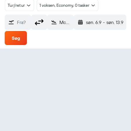
Tur/retur
1 voksen, Economy, 0 tasker
Fra?
McKinlay Trepell (TQP)
søn. 6.9
-
søn. 13.9
Søg