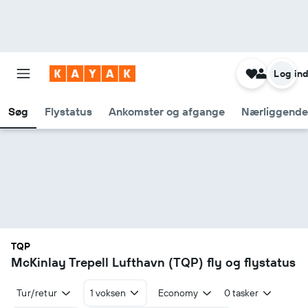
Log in
Søg
Flystatus
Ankomster og afgange
Nærliggende
TQP
McKinlay Trepell Lufthavn (TQP) fly og flystatus
Tur/retur
1 voksen
Economy
0 tasker