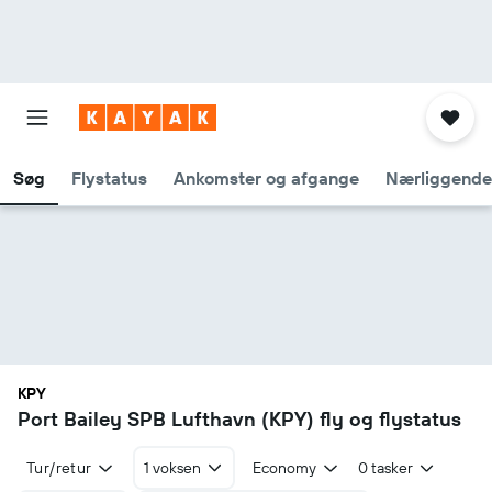
Søg
Flystatus
Ankomster og afgange
Nærliggende
KPY
Port Bailey SPB Lufthavn (KPY) fly og flystatus
Tur/retur
1 voksen
Economy
0 tasker