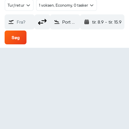
Tur/retur
1 voksen, Economy, 0 tasker
Fra?
Port Bailey SPB (KPY)
tir. 8.9
-
tir. 15.9
Søg