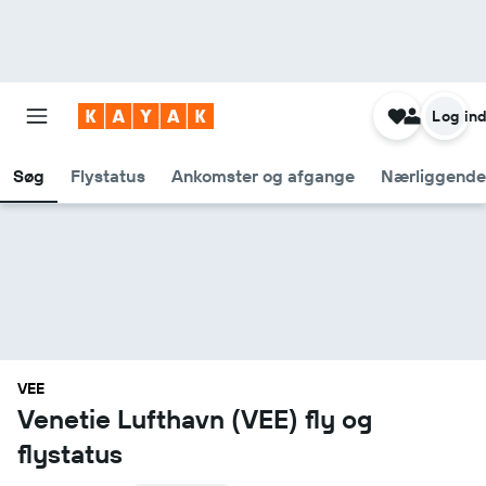
Log in
Søg
Flystatus
Ankomster og afgange
Nærliggende
VEE
Venetie Lufthavn (VEE) fly og
flystatus