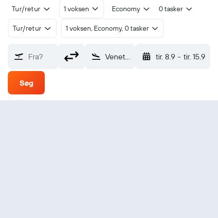
Tur/retur
1 voksen
Economy
0 tasker
Tur/retur
1 voksen, Economy, 0 tasker
Fra?
Venetie (VEE)
tir. 8.9
-
tir. 15.9
Søg