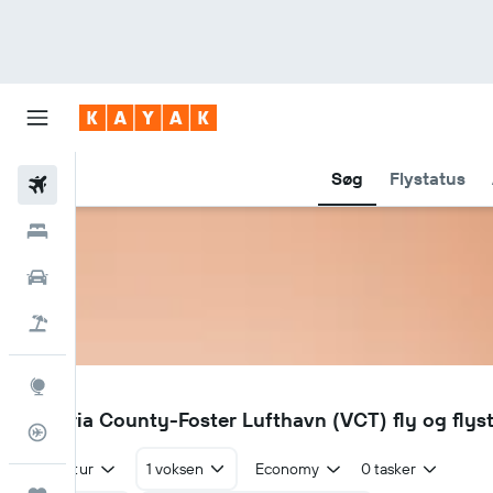
Søg
Flystatus
Fly
Hotel
Billeje
Pakkerejser
Explore
VCT
Victoria County-Foster Lufthavn (VCT) fly og flys
Flytracker
Tur/retur
1 voksen
Economy
0 tasker