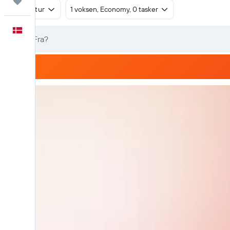
Trips
Tur/retur
1 voksen, Economy, 0 tasker
Dansk