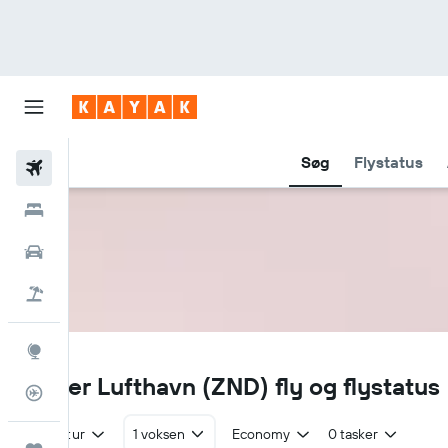
Søg
Flystatus
Fly
Hotel
Billeje
Pakkerejser
Explore
ZND
Zinder Lufthavn (ZND) fly og flystatus
Flytracker
Tur/retur
1 voksen
Economy
0 tasker