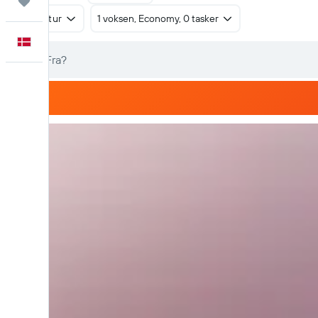
Trips
Tur/retur
1 voksen, Economy, 0 tasker
Dansk