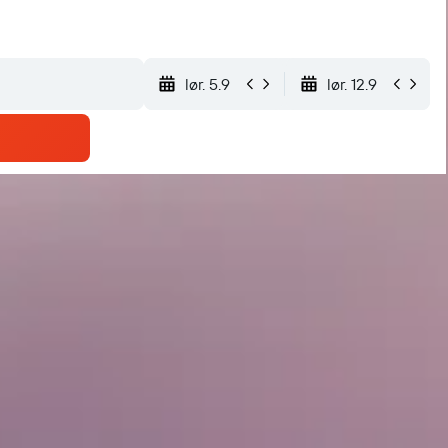
lør. 5.9
lør. 12.9