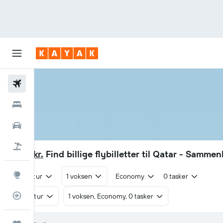
Fly
Hotel
Billeje
Pakkerejser
1.583 kr.
Find billige flybilletter til Qatar - Sammen
Explore
Tur/retur
1 voksen
Economy
0 tasker
Flytracker
Tur/retur
1 voksen, Economy, 0 tasker