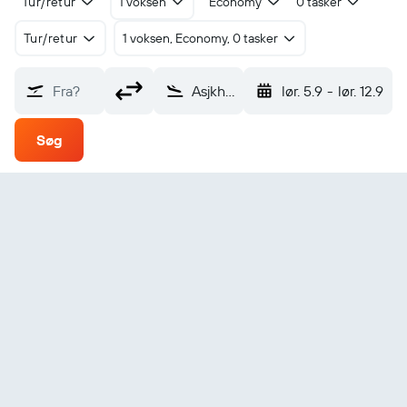
Tur/retur
1 voksen
Economy
0 tasker
Tur/retur
1 voksen, Economy, 0 tasker
Fra?
Asjkhabad Ashgabat (ASB)
lør. 5.9
-
lør. 12.9
Søg