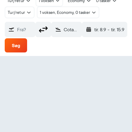
Tur/retur
1 voksen
Economy
0 tasker
Tur/retur
1 voksen, Economy, 0 tasker
Fra?
Cotabato City Awang (CBO)
tir. 8.9
-
tir. 15.9
Søg