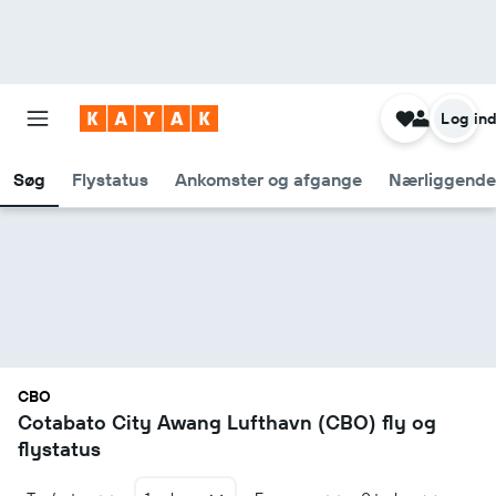
Log in
Søg
Flystatus
Ankomster og afgange
Nærliggende
CBO
Cotabato City Awang Lufthavn (CBO) fly og
flystatus