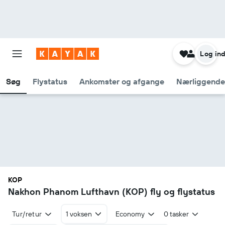
Log in
Søg
Flystatus
Ankomster og afgange
Nærliggende
KOP
Nakhon Phanom Lufthavn (KOP) fly og flystatus
Tur/retur
1 voksen
Economy
0 tasker