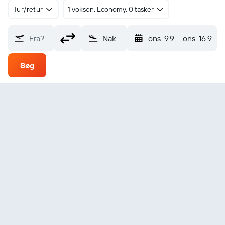
Tur/retur
1 voksen, Economy, 0 tasker
Fra?
Nakhon Phanom (KOP)
ons. 9.9
-
ons. 16.9
Søg