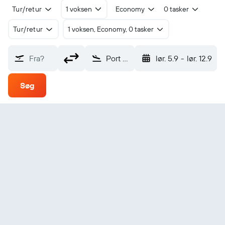
Tur/retur
1 voksen
Economy
0 tasker
Tur/retur
1 voksen, Economy, 0 tasker
Fra?
Port Lincoln (PLO)
lør. 5.9
-
lør. 12.9
Søg