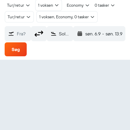
Tur/retur
1 voksen
Economy
0 tasker
Tur/retur
1 voksen, Economy, 0 tasker
Fra?
Solwezi (SLI)
søn. 6.9
-
søn. 13.9
Søg