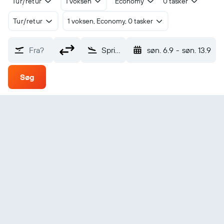
Tur/retur
1 voksen
Economy
0 tasker
Tur/retur
1 voksen, Economy, 0 tasker
Fra?
Spring Point Springpoint Arpt (AXP)
søn. 6.9
-
søn. 13.9
Søg