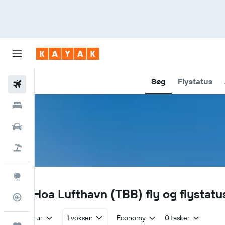
Søg
Flystatus
Fly
Hotel
Billeje
Pakkerejser
Explore
TBB
Tuy Hoa Lufthavn (TBB) fly og flystatu
Flytracker
Tur/retur
1 voksen
Economy
0 tasker