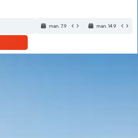
man. 7.9
man. 14.9