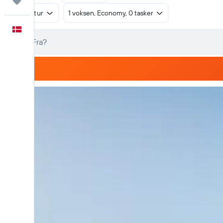
Trips
Tur/retur
1 voksen, Economy, 0 tasker
Dansk