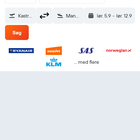
Kastrup (CPH)
Manchester (MAN)
lør. 5.9
-
lør. 12.9
Søg
... med flere