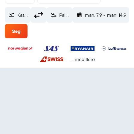
Kastrup (CPH)
Palma de Mallorca (PMI)
man. 7.9
-
man. 14.9
Søg
... med flere