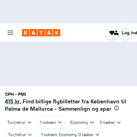
Log in
CPH - PMI
415 kr.
Find billige flybilletter fra København til
Palma de Mallorca - Sammenlign og spar
Tur/retur
1 voksen
Economy
0 tasker
Tur/retur
1 voksen, Economy, 0 tasker