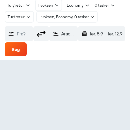
Tur/retur
1 voksen
Economy
0 tasker
Tur/retur
1 voksen, Economy, 0 tasker
Fra?
Aracatuba (ARU)
lør. 5.9
-
lør. 12.9
Søg