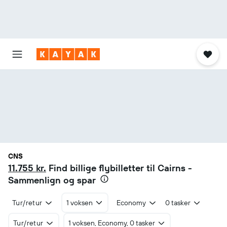
CNS
11.755 kr.
Find billige flybilletter til Cairns -
Sammenlign og spar
Tur/retur
1 voksen
Economy
0 tasker
Tur/retur
1 voksen, Economy, 0 tasker