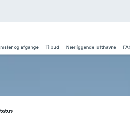
mster og afgange
Tilbud
Nærliggende lufthavne
FA
status