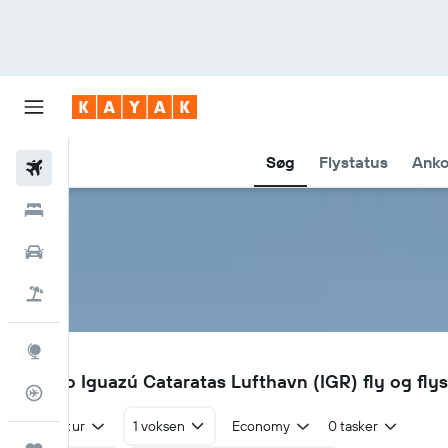
Søg
Flystatus
Anko
Fly
Hotel
Billeje
Pakkerejser
Explore
IGR
Puerto Iguazú Cataratas Lufthavn (IGR) fly og fly
Flytracker
Tur/retur
1 voksen
Economy
0 tasker