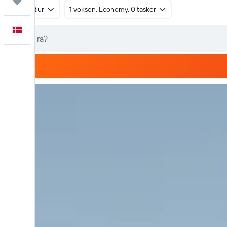
Trips
Tur/retur
1 voksen, Economy, 0 tasker
Dansk