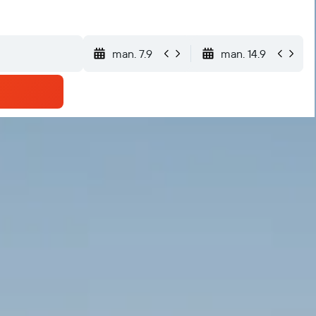
man. 7.9
man. 14.9