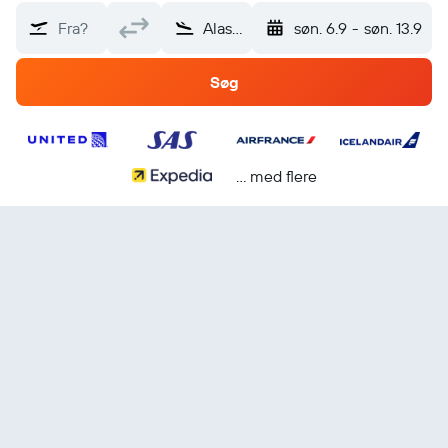
Fra?
Alaska
søn. 6.9
-
søn. 13.9
Søg
... med flere