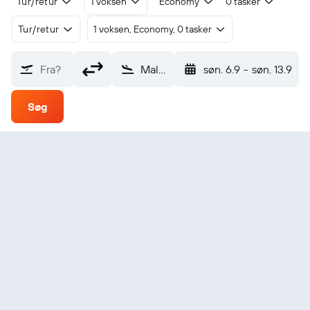
Tur/retur
1 voksen
Economy
0 tasker
Tur/retur
1 voksen, Economy, 0 tasker
Fra?
Malabo Santa Isabel (SSG)
søn. 6.9
-
søn. 13.9
Søg