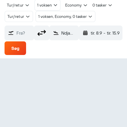
Tur/retur
1 voksen
Economy
0 tasker
Tur/retur
1 voksen, Economy, 0 tasker
Fra?
Ndjamena (NDJ)
tir. 8.9
-
tir. 15.9
Søg