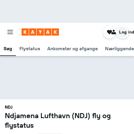
Log in
Søg
Flystatus
Ankomster og afgange
Nærliggende
NDJ
Ndjamena Lufthavn (NDJ) fly og
flystatus